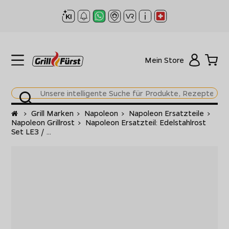
Mein Store
Startseite
>
Grill Marken
>
Napoleon
>
Napoleon Ersatzteile
>
Napoleon Grillrost
>
Napoleon Ersatzteil: Edelstahlrost
Set LE3 / ...