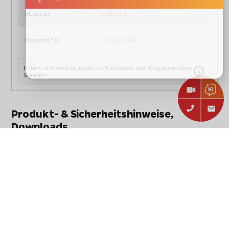
Material:
Edelstahl
Passend für:
LE3, LEX485
Irrtum und Änderungen vorbehalten, alle Angaben ohne
Gewähr.
Produkt- & Sicherheitshinweise,
Downloads
Hersteller-Kontakt: de.info@napoleon.com
Kundenbewertungen