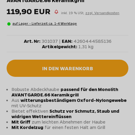
119,90 EUR
inkl. 19 % USt,
zzgl. Versandkosten
auf Lager - Lieferzeit ca. 1-4 Werktage
Art. Nr:
301037 |
EAN:
4260444585136
Artikelgewicht:
1,31 kg
IN DEN WARENKORB
Robuste Abdeckhaube
passend für den Monolith
AVANTGARDE.66 Keramikgrill
Aus
witterungsbeständigem Oxford-Nylongewebe
mit UV-Schutz
Bietet effektiven
Schutz vor Schmutz, Staub und
widrigen Wettereinflüssen
Mit Griff
zum leichten Abnehmen der Haube
Mit Kordelzug
für einen festen Halt am Grill