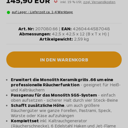
145,90 EUR
inkl. 19 % USt,
zzgl. Versandkosten
auf Lager - Lieferzeit ca. 1-4 Werktage
Art. Nr:
207080.66 |
EAN:
4260444587048
Abmessungen:
42,5 x 42,5 x 12 (B x T x H) |
Artikelgewicht:
2,59 kg
IN DEN WARENKORB
Erweitert die Monolith Keramikgrills .66 um eine
professionelle Räucherfunktion
- geeignet für Heiß-
und Kalträuchern
Passgenau für das Monolith SGS-System
- einfach
oben aufsetzen - sicherer Halt durch vier Steck-Beine
Schafft zusätzliche Höhe
, um auch größere
Räuchergüter wie ganze Forellen, Pastrami, Speck,
Würste oder Käse aufzuhängen
Komplettset
inkl. Kaltrauchgenerator
(Räucherschnecke), 6 Edelstahl Haken und Jet-Flame