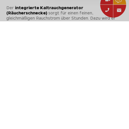
Der
integrierte Kaltrauchgenerator
(Räucherschnecke)
sorgt für einen feinen,
gleichmäßigen Rauchstrom über Stunden. Dazu wird er
mit Räuchermehl befüllt und mit dem im Set ebenfalls
enthaltenen Jet-Flame Power-Anzünder entzündet. Die
Glut frisst sich langsam entlang der Bahnen durch das
Räuchermehl und erzeugt
über Stunden hinweg
kontinuierlich Rauch
, der dann nach oben aufsteigt und
dem Räuchergut sein unverwechselbares Aroma verleiht -
ganz wie aus einem klassischen Räucherofen.