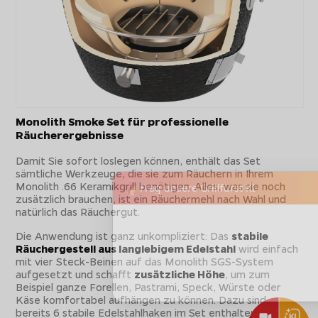
Monolith Smoke Set für professionelle
Räucherergebnisse
Damit Sie sofort loslegen können, enthält das Set
sämtliche Werkzeuge, die sie zum Räuchern in Ihrem
Monolith .66 Keramikgrill benötigen. Alles, was sie noch
zusätzlich brauchen, ist ein Räuchermehl nach Wahl und
natürlich das Räuchergut.
Die Anwendung ist ganz unkompliziert: Das
stabile
Räuchergestell aus langlebigem Edelstahl
wird einfach
mit vier Steck-Beinen auf das Monolith SGS-System
aufgesetzt und schafft
zusätzliche Höhe
, um zum
Beispiel ganze Forellen, Pastrami, Speck, Würste oder
Käse komfortabel aufhängen zu können. Dazu sind
bereits 6 stabile Edelstahlhaken im Set enthalten.