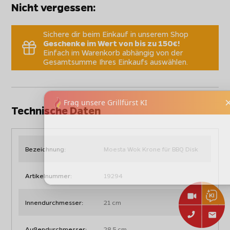
Nicht vergessen:
Sichere dir beim Einkauf in unserem Shop
Geschenke im Wert von bis zu 150€!
Einfach im Warenkorb abhängig von der
Gesamtsumme Ihres Einkaufs auswählen.
Technische Daten
Bezeichnung:
Moesta Wok Krone für BBQ Disk
Artikelnummer:
19294
Innendurchmesser:
21 cm
Außendurchmesser:
28,5 cm