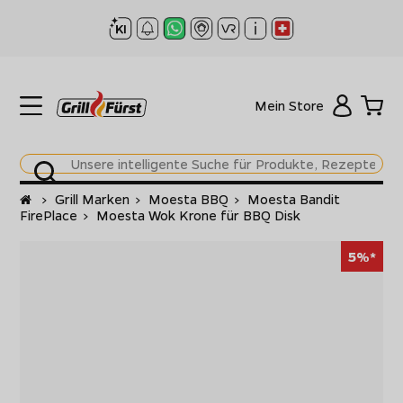
Mein Store
Startseite
>
Grill Marken
>
Moesta BBQ
>
Moesta Bandit
FirePlace
>
Moesta Wok Krone für BBQ Disk
5%*