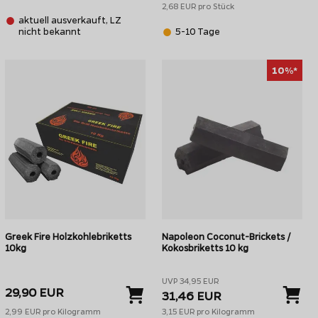
2,68 EUR pro Stück
aktuell ausverkauft, LZ
nicht bekannt
5-10 Tage
10%*
fürst Grillbriketts aus Kokosnussschalen im Anzündkamin
rschiede. Auch wenn hochwertige Briketts teurer sind als die
niger Briketts benötigen.
 nur ein Gang gegrillt werden soll. Dafür muss man etwas
Greek Fire Holzkohlebriketts
Napoleon Coconut-Brickets /
10kg
Kokosbriketts 10 kg
 einfacher entzünden.
UVP 34,95 EUR
29,90 EUR
31,46 EUR
den Grill eingefüllt werden und ein langes Grillvergnügen kann
2,99 EUR pro Kilogramm
3,15 EUR pro Kilogramm