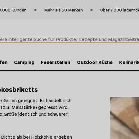
0.000 Kunden
Mehr als 60 Marken
Über 7.000 lagernd
fen
Camping
Feuerstellen
Outdoor Küche
Kulinari
Kokosbriketts
 Grillen geeignet. Es handelt sich
(z.B. Maisstärke) gepresst wird.
nd Größe identisch und schwerer.
 Dichte als bei Holzkohle ergeben