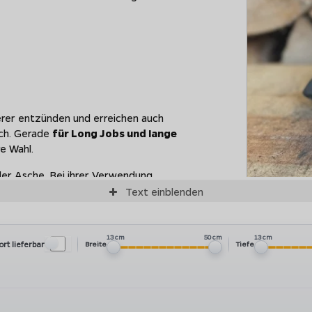
werer entzünden und erreichen auch
rch. Gerade
für Long Jobs und lange
e Wahl.
 der Asche. Bei ihrer Verwendung
ohle. Das ist natürlich auch bei der
Text
einblenden
Grillbrik
13 cm
50 cm
13 cm
ort lieferbar
Breite
Tiefe
gsmaterial und den Pressdruck
bzw. die Dichte. Eine höhere 
ten
Eierbriketts
, die ihren Namen von ihrer Form bekommen ha