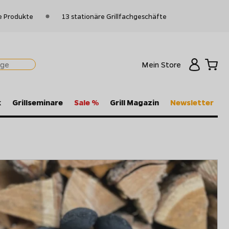
e Produkte
13 stationäre Grillfachgeschäfte
Mein Store
k
Grillseminare
Sale %
Grill Magazin
Newsletter