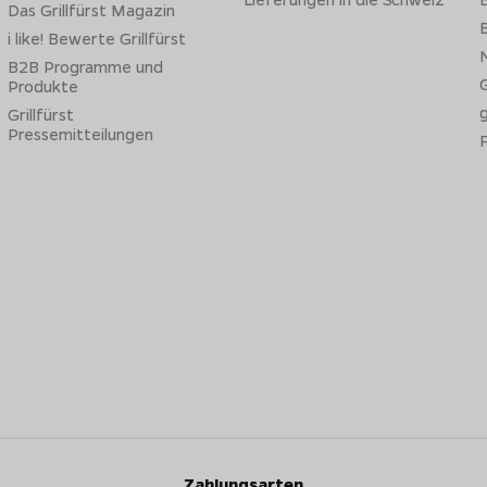
Das Grillfürst Magazin
B
i like! Bewerte Grillfürst
N
B2B Programme und
G
Produkte
Grillfürst
Pressemitteilungen
Zahlungsarten