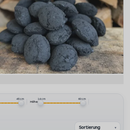
etts besitzen eine lange Brenndauer und einen gleichmäßigen
Abbrand
45 cm
14 cm
60 cm
Höhe
Dichte bedeutet auch eine längere Brenndauer.
ben. Sie kommen wegen ihrer kompakten Form gerne in