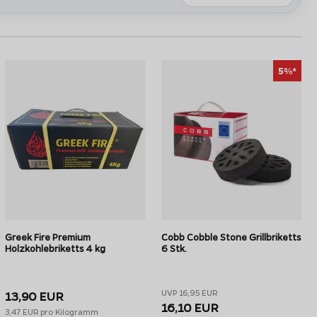
ese Grillbriketts sind zwar schwerer zu entzünden,
 sind diese Briketts auch zum Befeuern eines Dutch Oven
 sind und durch die hohe Dichte eine besonders lange
5%*
d aus hochwertigeren Materialien hergestellt als preiswerte
 muss als bei hochwertigen Sorten wie zum Beispiel den
Greek Fire Premium
Cobb Cobble Stone Grillbriketts
Holzkohlebriketts 4 kg
6 Stk.
UVP 16,95 EUR
13,90 EUR
16,10 EUR
3,47 EUR pro Kilogramm