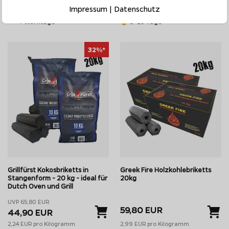
2,79 EUR pro Kilogramm
Impressum
|
Datenschutz
auf Lager - Lieferzeit ca. 1-
4 Werktage
5-10 Tage
32%*
Grillfürst Kokosbriketts in
Greek Fire Holzkohlebriketts
Stangenform - 20 kg - ideal für
20kg
Dutch Oven und Grill
UVP 65,80 EUR
59,80 EUR
44,90 EUR
2,24 EUR pro Kilogramm
2,99 EUR pro Kilogramm