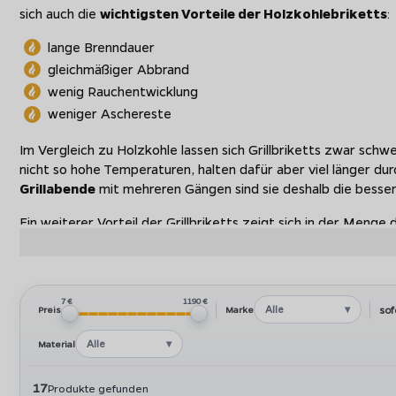
sich auch die
wichtigsten Vorteile der Holzkohlebriketts
:
lange Brenndauer
gleichmäßiger Abbrand
wenig Rauchentwicklung
weniger Aschereste
Im Vergleich zu Holzkohle lassen sich Grillbriketts zwar sch
nicht so hohe Temperaturen, halten dafür aber viel länger du
Grillabende
mit mehreren Gängen sind sie deshalb die besser
Ein weiterer Vorteil der Grillbriketts zeigt sich in der Menge
bleibt
weniger Asche
zurück als bei der Befeuerung mit Holzk
Reinigung des Grills ein wichtiges Argument.
Qualitätsunterschiede bei Holzkohlebriketts
7 €
1190 €
Alle
sof
Preis
Marke
Qualitätsunterschiede ergeben sich durch die
Größe, Ausgan
Alle
Material
Die Klassiker unter den Holzkohlebriketts sind die sogenann
Kugelgrills zum Einsatz.
17
Produkte gefunden