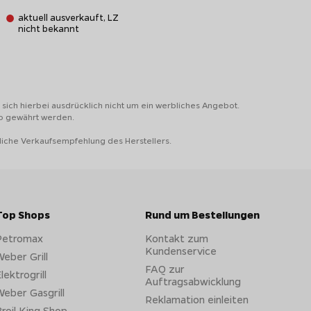
aktuell ausverkauft, LZ
nicht bekannt
sich hierbei ausdrücklich nicht um ein werbliches Angebot.
to gewährt werden.
liche Verkaufsempfehlung des Herstellers.
Top Shops
Rund um Bestellungen
Petromax
Kontakt zum
Kundenservice
eber Grill
FAQ zur
lektrogrill
Auftragsabwicklung
eber Gasgrill
Reklamation einleiten
roil King Shop