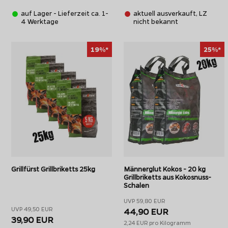
beginnen.
auf Lager - Lieferzeit ca. 1-
aktuell ausverkauft, LZ
4 Werktage
nicht bekannt
19%*
25%*
Grillfürst Grillbriketts 25kg
Männerglut Kokos - 20 kg
Grillbriketts aus Kokosnuss-
Schalen
UVP 59,80 EUR
UVP 49,50 EUR
44,90 EUR
39,90 EUR
2,24 EUR pro Kilogramm