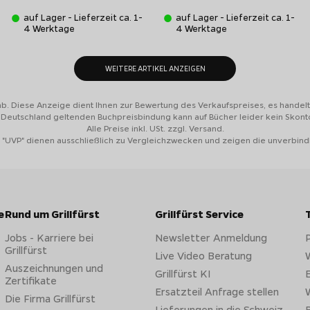
auf Lager - Lieferzeit ca. 1-
auf Lager - Lieferzeit ca. 1-
4 Werktage
4 Werktage
WEITERE ARTIKEL ANZEIGEN
ab. Diese Anzeige dient Ihnen zur Bewertung des Verkaufspreises, es handelt 
n Deutschland geltenden Buchpreisbindung kann auf Bücher leider kein Skon
Alle Preise inkl. USt. zzgl. Versand.
 "UVP" dienen ausschließlich zu Vergleichzwecken und zeigen die unverbind
e
Rund um Grillfürst
Grillfürst Service
Jobs - Karriere bei
Newsletter Anmeldung
Grillfürst
Live Video Beratung
W
Auszeichnungen und
Grillfürst KI
E
Zertifikate
Ersatzteil Anfrage stellen
W
Die Firma Grillfürst
Lieferungen in die Schweiz
B