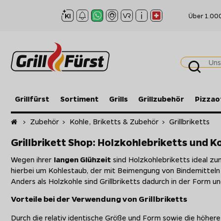
Über 1.00
Grillfürst
Sortiment
Grills
Grillzubehör
Pizzao
Startseite
>
Zubehör
>
Kohle, Briketts & Zubehör
>
Grillbriketts
Grillbrikett Shop: Holzkohlebriketts und 
Wegen ihrer
langen Glühzeit
sind Holzkohlebriketts ideal zum
hierbei um Kohlestaub, der mit Beimengung von Bindemitteln 
Anders als Holzkohle sind Grillbriketts dadurch in der Form u
Vorteile bei der Verwendung von Grillbriketts
Durch die relativ identische Größe und Form sowie die höhere