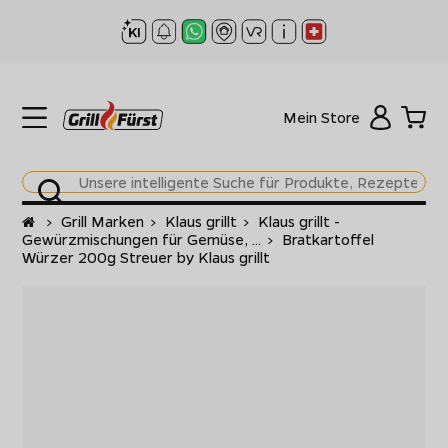
Mein Store
Startseite
>
Grill Marken
>
Klaus grillt
>
Klaus grillt -
Gewürzmischungen für Gemüse, ...
>
Bratkartoffel
Würzer 200g Streuer by Klaus grillt