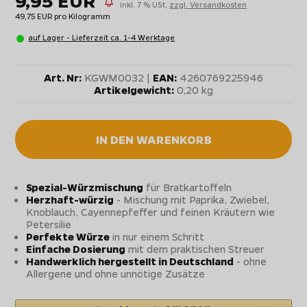
9,95 EUR
inkl. 7 % USt,
zzgl. Versandkosten
49,75 EUR pro Kilogramm
auf Lager - Lieferzeit ca. 1-4 Werktage
Art. Nr:
KGWM0032 |
EAN:
4260769225946
Artikelgewicht:
0,20 kg
IN DEN WARENKORB
Spezial-Würzmischung
für Bratkartoffeln
Herzhaft-würzig
- Mischung mit Paprika, Zwiebel,
Knoblauch, Cayennepfeffer und feinen Kräutern wie
Petersilie
Perfekte Würze
in nur einem Schritt
Einfache Dosierung
mit dem praktischen Streuer
Handwerklich hergestellt in Deutschland
- ohne
Allergene und ohne unnötige Zusätze