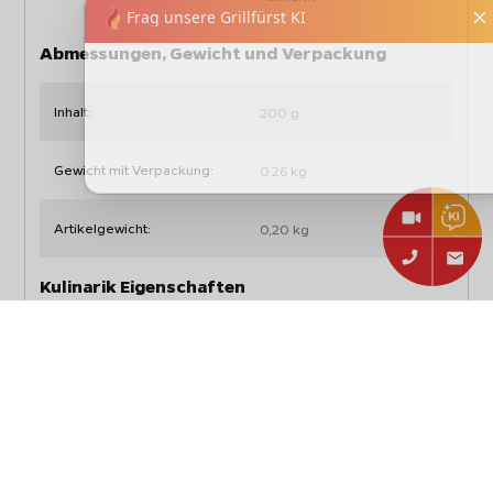
Abmessungen, Gewicht und Verpackung
Inhalt:
200 g
Gewicht mit Verpackung:
0,26 kg
Artikelgewicht:
0,20 kg
Kulinarik Eigenschaften
Herzhaft-würzig - mit
Geschmack:
deftigen Gewürzen und
feinen Kräutern
Anwendung:
Bratkartoffeln