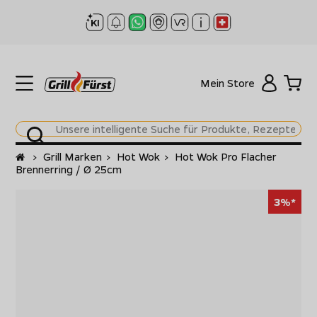
Mein Store
Startseite
>
Grill Marken
>
Hot Wok
>
Hot Wok Pro Flacher
Brennerring / Ø 25cm
3%*