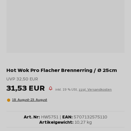
Hot Wok Pro Flacher Brennerring / Ø 25cm
UVP 32,50 EUR
31,53 EUR
inkl. 19 % USt,
zzgl. Versandkosten
18. August-23. August
Art. Nr:
HW5751 |
EAN:
5707132575110
Artikelgewicht:
10,27 kg