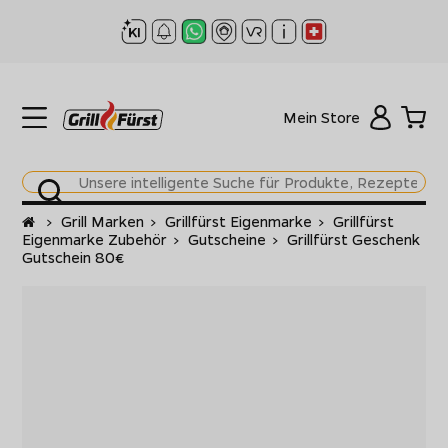
Mein Store
Startseite
>
Grill Marken
>
Grillfürst Eigenmarke
>
Grillfürst
Eigenmarke Zubehör
>
Gutscheine
>
Grillfürst Geschenk
Gutschein 80€