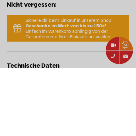
Nicht vergessen:
Sichere dir beim Einkauf in unserem Shop
Geschenke im Wert von bis zu 150€!
Einfach im Warenkorb abhängig von der
Gesamtsumme Ihres Einkaufs auswählen.
Technische Daten
Hinweis: Versand per E-Mail nach Zahlungseingang, zum selbst
Ausdrucken.
Achtung:
Paypal Zahlungen haben eine Verzögerungerung von
2-3 Stunden vor Versand. Sofort-Zahlarten sind Amazon Pay,
sowie die Unzer E-Com GmbH Bezahlarten im Checkout.
Irrtum und Änderungen vorbehalten, alle Angaben ohne
Gewähr.