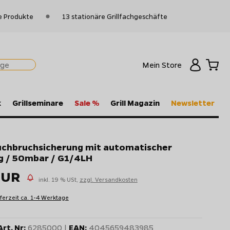
e Produkte
13 stationäre Grillfachgeschäfte
Mein Store
k
Grillseminare
Sale %
Grill Magazin
Newsletter
chbruchsicherung mit automatischer
g / 50mbar / G1/4LH
EUR
inkl. 19 % USt,
zzgl. Versandkosten
eferzeit ca. 1-4 Werktage
Art. Nr:
6285000 |
EAN:
4045659483985