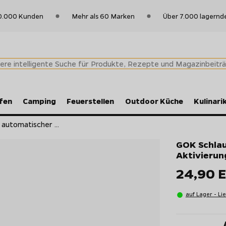
0.000 Kunden
Mehr als 60 Marken
Über 7.000 lagernd
fen
Camping
Feuerstellen
Outdoor Küche
Kulinari
automatischer ...
GOK Schlau
Aktivierun
24,90 
auf Lager - Li