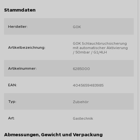
Stammdaten
Hersteller:
GOK
GOK Schlauchbruchsicherung
Artikelbezeichnung:
mit automatischer Aktivierung
/ 50mbar / G1/4LH
Artikelnummer:
6285000
EAN:
4045659483985
Typ:
Zubehör
Art:
Gastechnik
Abmessungen, Gewicht und Verpackung