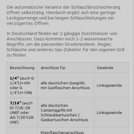
Die automatische Variante der Schlauchbruchsicherung
öffnet selbsttätig. Hierdurch ergibt sich eine geringe
Leckgasmenge und bei langen Schlauchleitungen ein
verzögertes Öffnen.
In Deutschland finden wir 2 gängige Durchmesser von
Anschlüssen. Dazu kommen noch 1-2 wissenswerte
Begriffe, um die passenden Druckminderer, Regler,
Schläuche und anderes Gas-Zubehör für den eigenen Grill
zu finden.
Bezeichnung
Anschluss für
Gewinde
1/4"
(auch G
1/4"LH-KN
alle deutschen Gasgrills
Linksgewinde
oder G
mit Gasflaschen Anschluss
1/4"LH-ÜM)
7/16"
(auch
alle deutschen
IG 7/16-28
Campinggrills mit
UNEF oder
Linksgewinde
Schraubkartuschen /
AG 7/16"x28
Gaskartuschen Anschluss
UNF)
Kleinflaschenanschluss