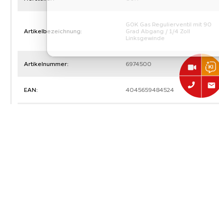
GOK Gas Regulierventil mit 90
Artikelbezeichnung:
Grad Abgang / 1/4 Zoll
Linksgewinde
Artikelnummer:
6974500
EAN:
4045659484524
Typ:
Zubehör
Art:
Gastechnik
Abmessungen, Gewicht und Verpackung
Gewicht mit Verpackung:
0,09 kg
Artikelgewicht: