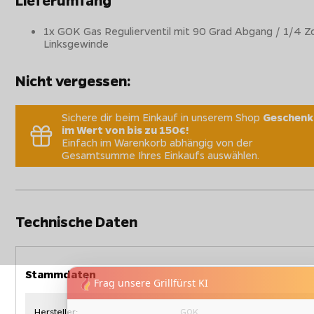
1x GOK Gas Regulierventil mit 90 Grad Abgang / 1/4 Zo
Linksgewinde
Nicht vergessen:
Sichere dir beim Einkauf in unserem Shop
Geschenk
im Wert von bis zu 150€!
Einfach im Warenkorb abhängig von der
Gesamtsumme Ihres Einkaufs auswählen.
Technische Daten
Stammdaten
Hersteller:
GOK