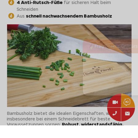
4 Anti-Rutsch-Füße
für sicheren Halt beim
Schneiden
Aus
schnell nachwachsendem Bambusholz
Bambusholz bietet die idealen Eigenschaften, welche
insbesondere bei einem Schneidebrett für beste
Voraussetzungen sorgen:
Robust, widerstandsfähig,
verzugsarm und formstabil
- noch dazu besonders
leicht und
mit antibakterieller und dadurch