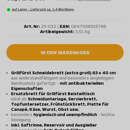
auf Lager - Lieferzeit ca. 1-4 Werktage
Art. Nr:
23-032 |
EAN:
0647056915768
Artikelgewicht:
3,51 kg
IN DEN WARENKORB
Grillfürst Schneidebrett (extra groß) 63 x 40 cm
-
aus widerstandfähigem und besonders langlebigem
Bambusholz gefertigt -
mit antibakteriellen
Eigenschaften
Ersatzbrett für Grillfürst Beistelltisch
ideal als
Schneidunterlage, Servierbrett,
Topfuntersetzer, Frühstückbrett, Platte für
Canapé, Käse, Wurst, Obst usw.
besonders
hygienisch und unempfindlich
- leichte
Reinigung
inkl. Saftrinne, Reservoir und Ausgießer
mit praktischen
Anti-Rutsch Füßen