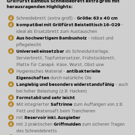
Grillfürst Bambus Schneidebrett extra groß mit
herausragenden Highlights:
Schneidebrett (extra groß) -
Größe: 63 x 40 cm
kompatibel mit Grillfürst Beistelltisch 16-029
-
ideal als Ersatzbrett zum Austauschen
Aus hochwertigem Bambusholz
- robust und
pflegeleicht
Universell einsetzbar
als Schneidunterlage,
Servierbrett, Topfuntersetzer, Frühstückbrett,
Platte für Canapé, Käse, Wurst, Obst usw.
Hygienisches Material -
antibakterielle
Eigenschaften
durch natürliche Öle
Langlebig und besonders widerstandsfähig
- auch
bei hoher Belastung (z.B. Hacken)
Formstabil und sehr leicht
Mit integrierter
Saftrinne
zum Auffangen von z.B.
Fett und Bratensaft beim Tranchieren
mit
Reservoir inkl. Ausgießer
mit 2 praktischen
Griffmulden
zum sicheren Tragen
des Schneidebretts