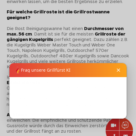
einwirken lassen, um die besten Ergebnisse zu erzielen.
Für welche Grillroste ist die Grillrostwanne
geeignet?
Die Rost Reinigungswanne hat einen
Durchmesser von
max. 56 cm
. Damit ist sie für die meisten
Grillroste der
gängigen Kugelgrills
perfekt geeignet. Dazu zählen z.B.
die Kugelgrills Weber Master Touch und Weber One
Touch, Napoleon Kugelgrills, Outdoorchef 570er
Kugelgrills, Outdoorchef 480er Kugelgrills sowie Dancook
Kugelgrills und viele weitere Grillroste herkömmlicher
Kugelgrills.
Ideal geeignet zum Einweichen sind natürlich
Edelstahlroste
, da sie durch ihre widerstandsfähige
Oberfläche keine Beschädigungen erleiden können. Aber
auch emaillierte Stahlroste, verchromte Roste und
herkömmliche Stahl-Grillroste dürfen ein Bad im Reiniger
nehmen, um danach wieder wie neu auszusehen.
Achtung:
Bitte auf keinen Fall Gusseisenroste
einweichen. Die empfindliche und schützende Patina der
Gussroste würde durch das Einweichen zerstört werden
und der Grillrost fängt an zu rosten.