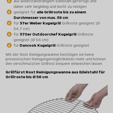
aus widerstandfähigem Edelstahl gefertigt und
daher sehr langlebig und leicht zu reinigen
geeignet für
alle Grillroste bis zu einem
Durchmesser von max. 56 cm
für
57er Weber Kugelgrill
Grillroste geeignet (Ø
54,7 cm)
für
570er Outdoorchef Kugelgrill
Grillroste
geeignet (Ø 54 cm)
für
Dancook Kugelgrill
Grillroste geeignet
Mit der Rost Reinigungswanne benötigen sie keine
provisorischen Reinigungsmöglichkeiten mehr und können
den verschmutzten Grillrost bequem einweichen lassen.
Grillfürst Rost Reinigungswanne aus Edelstahl für
Grillroste bis Ø 56 cm