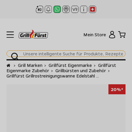
Mein Store
Startseite
>
Grill Marken
>
Grillfürst Eigenmarke
>
Grillfürst
Eigenmarke Zubehör
>
Grillbürsten und Zubehör
>
Grillfürst Grillrostreinigungswanne Edelstahl ...
20%*