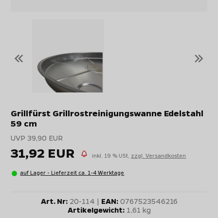
«
»
Grillfürst Grillrostreinigungswanne Edelstahl
59 cm
UVP 39,90 EUR
31,92 EUR
inkl. 19 % USt,
zzgl. Versandkosten
auf Lager - Lieferzeit ca. 1-4 Werktage
Art. Nr:
20-114 |
EAN:
0767523546216
Artikelgewicht:
1,61 kg