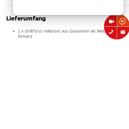
Lieferumfang
1 x Grillfürst Halbrost aus Gusseisen als Weber GBS-
Einsatz
Nicht vergessen:
Sichere dir beim Einkauf in unserem Shop
Geschenke im Wert von bis zu 150€!
Einfach im Warenkorb abhängig von der
Gesamtsumme Ihres Einkaufs auswählen.
Technische Daten