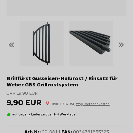
«
»
Grillfürst Gusseisen-Halbrost / Einsatz für
Weber GBS Grillrostsystem
UVP 19,90 EUR
9,90 EUR
inkl. 19 % USt,
zzgl. Versandkosten
auf Lager - Lieferzeit ca. 1-4 Werktage
Art. Nr:
20-081 |
EAN:
0034731855325