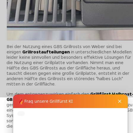
Bei der Nutzung eines GBS Grillrosts von Weber sind bei
einigen
Grillrostaufteilungen
in unterschiedlichen Modellen
leider keine sinnvollen und besonders effektive Lösungen für
die Nutzung einer Grillplatte vorhanden. Nimmt man eine
Hälfte des GBS Grillrosts aus der Grillfläche heraus, und
tauscht diesen gegen eine große Grillplatte, entsteht in der
anderen Hälfte des Grillrosts ein störendes "halbes Loch"
mitten in der Grillfläche.
Um dem entgegenzuwirken einfach den
Grillfürst Halbrost
GBS-Einsatz
aus Gusseisen einsetzen. Der Halbrost passt
genau in die GBS Öffnung und schließt den Grillrost wieder zu
einer
kompletten Grillfläche
. Um einen Grillrost aus dem G
System gegen eine Gussplatte tauschen zu können, muss
somit kein neuer großer Grillrost gekauft werden, sondern
dieses nützliche
Weber Grillzubehör
löst das Problem.