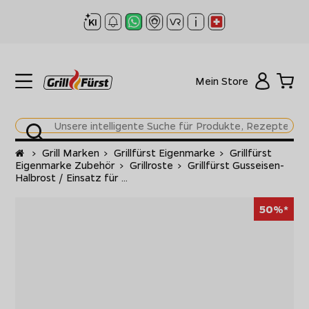
Mein Store
Startseite
>
Grill Marken
>
Grillfürst Eigenmarke
>
Grillfürst
Eigenmarke Zubehör
>
Grillroste
>
Grillfürst Gusseisen-
Halbrost / Einsatz für ...
50%*