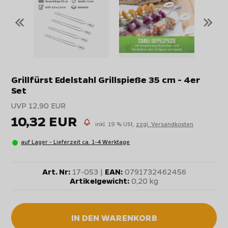
«
»
Grillfürst Edelstahl Grillspieße 35 cm - 4er
Set
UVP 12,90 EUR
10,32 EUR
inkl. 19 % USt,
zzgl. Versandkosten
auf Lager - Lieferzeit ca. 1-4 Werktage
Art. Nr:
17-053 |
EAN:
0791732462456
Artikelgewicht:
0,20 kg
IN DEN WARENKORB