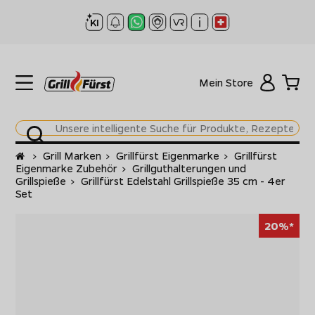
Mein Store
Startseite
>
Grill Marken
>
Grillfürst Eigenmarke
>
Grillfürst
Eigenmarke Zubehör
>
Grillguthalterungen und
Grillspieße
>
Grillfürst Edelstahl Grillspieße 35 cm - 4er
Set
20%*