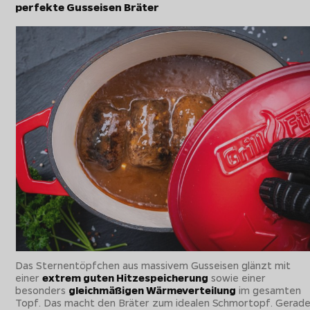
perfekte Gusseisen Bräter
Das Sternentöpfchen aus massivem Gusseisen glänzt mit
einer
extrem guten Hitzespeicherung
sowie einer
besonders
gleichmäßigen Wärmeverteilung
im gesamten
Topf. Das macht den Bräter zum idealen Schmortopf. Gerad