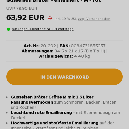
UVP 79,90 EUR
63,92 EUR
inkl. 19 % USt,
zzgl. Versandkosten
auf Lager - Lieferzeit ca. 1-4 Werktage
Art. Nr:
20-202 |
EAN:
0034731855257
Abmessungen:
34,5 x 21 x 15 (B x T x H) |
Artikelgewicht:
4,40 kg
IN DEN WARENKORB
Gusseisen Bräter Größe M mit 3,5 Liter
Fassungsvermögen
zum Schmoren, Backen, Braten
und Kochen !
Leuchtend rote Emaillierung
- mit Sternendesign am
Deckel
Hochwertige und stoßfeste Emaillierung
auf der
Innenseite - kratzfest und leicht zu reinigen