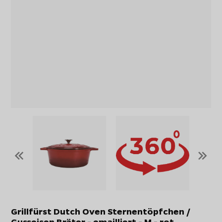
«
»
Grillfürst Dutch Oven Sternentöpfchen /
Gusseisen Bräter - emailliert - M - rot