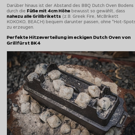
Darüber hinaus ist der Abstand des BBQ Dutch Oven Bodens
durch die
Füße mit 4cm Höhe
bewusst so gewählt, dass
nahezu alle Grillbriketts
(z.B. Greek Fire, McBrikett
KOKOKO, BEACH) bequem darunter passen, ohne "Hot-Spot
zu erzeugen.
Perfekte Hitzeverteilung im eckigen Dutch Oven von
Grillfürst BK4