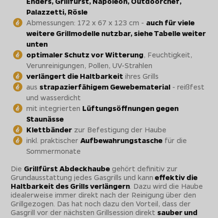
Enders, Grillfürst, Napoleon, Outdoorchef,
Palazzetti, Rösle
Abmessungen: 172 x 67 x 123 cm -
auch für viele
weitere Grillmodelle nutzbar, siehe Tabelle weiter
unten
optimaler Schutz vor Witterung
, Feuchtigkeit,
Verunreinigungen, Pollen, UV-Strahlen
verlängert die Haltbarkeit
ihres Grills
aus
strapazierfähigem Gewebematerial
- reißfest
und wasserdicht
mit integrierten
Lüftungsöffnungen gegen
Staunässe
Klettbänder
zur Befestigung der Haube
inkl. praktischer
Aufbewahrungstasche
für die
Sommermonate
Die
Grillfürst Abdeckhaube
gehört definitiv zur
Grundausstattung jedes Gasgrills und kann
effektiv die
Haltbarkeit des Grills verlängern
. Dazu wird die Haube
idealerweise immer direkt nach der Reinigung über den
Grillgezogen. Das hat noch dazu den Vorteil, dass der
Gasgrill vor der nächsten Grillsession direkt
sauber und