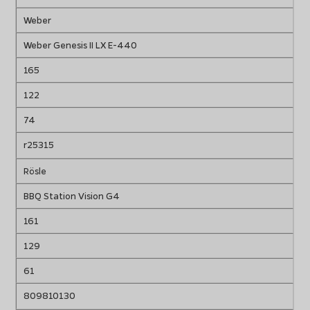
Weber
Weber Genesis II LX E-440
165
122
74
r25315
Rösle
BBQ Station Vision G4
161
129
61
809810130