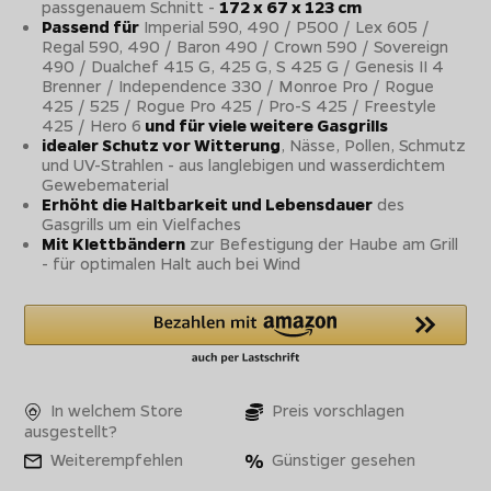
passgenauem Schnitt -
172 x 67 x 123 cm
Passend für
Imperial 590, 490 / P500 / Lex 605 /
Regal 590, 490 / Baron 490 / Crown 590 / Sovereign
490 / Dualchef 415 G, 425 G, S 425 G / Genesis II 4
Brenner / Independence 330 / Monroe Pro / Rogue
425 / 525 / Rogue Pro 425 / Pro-S 425 / Freestyle
425 / Hero 6
und für viele weitere Gasgrills
idealer Schutz vor Witterung
, Nässe, Pollen, Schmutz
und UV-Strahlen - aus langlebigen und wasserdichtem
Gewebematerial
Erhöht die Haltbarkeit und Lebensdauer
des
Gasgrills um ein Vielfaches
Mit Klettbändern
zur Befestigung der Haube am Grill
- für optimalen Halt auch bei Wind
In welchem Store
Preis vorschlagen
ausgestellt?
Weiterempfehlen
Günstiger gesehen