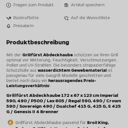
Fragen zum Produkt
Artikel speichern
Rückrufbitte
Auf die Wunschliste
Preisalarm
Produktbeschreibung
Mit der
Grillfürst Abdeckhaube
schützen sie ihren Grill
optimal vor Witterung, Feuchtigkeit, Verschmutzungen,
Pollen und UV-Strahlen. Die besonders strapazierfähige
Schutzhülle aus
wasserdichtem Gewebematerial
ist
passgenau für viele Gasgrill-Modelle geschnitten und
bietet noch dazu ein
herausragendes Preis-
Leistungsverhältnis
!
Grillfürst Abdeckhaube 172 x 67 x 123 cm Imperial
590, 490 / P500 / Lex 605 / Regal 590, 490 / Crown
590 / Sovereign 490 / Dualchef 415 G, 425 G, S 425
G / Genesis II 4 Brenner
Grillfürst Abdeckhaube passend für
Broil King,