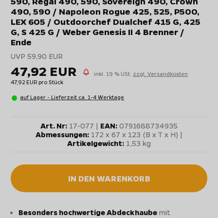
590, Regal 490, 590, Sovereign 490, Crown
490, 590 / Napoleon Rogue 425, 525, P500,
LEX 605 / Outdoorchef Dualchef 415 G, 425
G, S 425 G / Weber Genesis II 4 Brenner /
Ende
UVP 59,90 EUR
47,92 EUR
inkl. 19 % USt,
zzgl. Versandkosten
47,92 EUR pro Stück
auf Lager - Lieferzeit ca. 1-4 Werktage
Art. Nr:
17-077 |
EAN:
0791688734935
Abmessungen:
172 x 67 x 123 (B x T x H) |
Artikelgewicht:
1,53 kg
IN DEN WARENKORB
Besonders hochwertige Abdeckhaube
mit