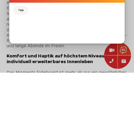
Kompressor-Kühltechnik und einen hygienischen
Edelstahl-Innenraum. Die getönte, 3-fach isolierte UV-
Sicherheitsglastür mit Self-Close-Mechanismus ist
abschließbar und hilft, Kühlverlust beim Öffnen zu
reduzieren. Vier höhenverstellbare Einlegeböden,
zuschaltbare LED-Innenraumbeleuchtung und die
elegante schwarze Optik machen den Barbecue Cooler S-
R zur starken Kühllösung für Outdoor Küche, Cocktailbar
und lange Abende im Freien.
Komfort und Haptik auf höchstem Niveau +
individuell erweiterbares Innenleben
Das Moments Sideboard ist mehr als nur ein gewöhnlicher
Schrank für den Außenbereich. Vielmehr bringt er
wohnlichen Stauraum und komfortable Funktion nach
draußen auf die Terrasse, in den Garten oder auf den
Balkon. Ausgestattet mit
Soft-Close und Push-to-
Open Funktion
lässt sich die Tür auch bequem mit dem
Knie öffnen, wenn die Hände zum Beispiel schmutzig sind.
Durch die
umlaufende Dichtung
am Korpus schließt die
Tür kompakt und mit wertiger Haptik.
Für maximale Individualität kann die Tür sowohl
mit
Linksanschlag als auch mit Rechtsanschlag
beliebig