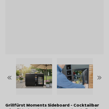
«
»
Grillfürst Moments Sideboard - Cocktailbar