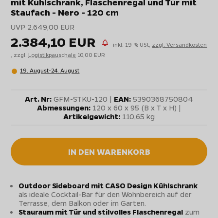
mit Kühlschrank, Flaschenregal und Tür mit
Staufach - Nero - 120 cm
UVP 2.649,00 EUR
2.384,10 EUR
inkl. 19 % USt,
zzgl. Versandkosten
, zzgl.
Logistikpauschale
10,00 EUR
19. August-24. August
Art. Nr:
GFM-STKU-120 |
EAN:
5390368750804
Abmessungen:
120 x 60 x 95 (B x T x H) |
Artikelgewicht:
110,65 kg
IN DEN WARENKORB
Outdoor Sideboard mit CASO Design Kühlschrank
als ideale Cocktail-Bar für den Wohnbereich auf der
Terrasse, dem Balkon oder im Garten.
Stauraum mit Tür und stilvolles Flaschenregal
zum