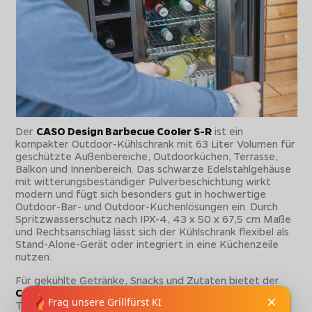
Der
CASO Design Barbecue Cooler S-R
ist ein
kompakter Outdoor-Kühlschrank mit 63 Liter Volumen für
geschützte Außenbereiche, Outdoorküchen, Terrasse,
Balkon und Innenbereich. Das schwarze Edelstahlgehäuse
mit witterungsbeständiger Pulverbeschichtung wirkt
modern und fügt sich besonders gut in hochwertige
Outdoor-Bar- und Outdoor-Küchenlösungen ein. Durch
Spritzwasserschutz nach IPX-4, 43 x 50 x 67,5 cm Maße
und Rechtsanschlag lässt sich der Kühlschrank flexibel als
Stand-Alone-Gerät oder integriert in eine Küchenzeile
nutzen.
Für gekühlte Getränke, Snacks und Zutaten bietet der
CASO Outdoor-Kühlschrank
eine manuell einstellbare
Temperatur von ca. -1 bis 10 °C, energieeffiziente