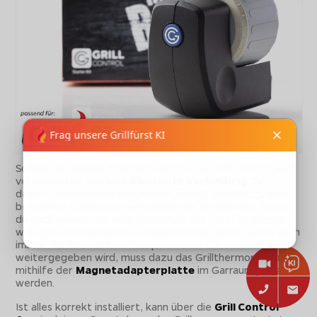
Sobald das Device montiert und mit der Grill Control App
verbunden ist und eine
Bluetooth Verbindung
zu
deinem Smartphone hergestellt wurde, erhältst du eine
besonders stabile und weitreichende Verbindung. So das
du auch wunderbar vom Liegestuhl aus zusehen kannst,
wie deine Köstlichkeiten langsam fertig garen. Damit auch
immer die korrekte Gartemperatur an das Device
weitergegeben wird, muss dazu das Grillthermometer
mithilfe der
Magnetadapterplatte
im Garraum platziert
werden.
Ist alles korrekt installiert, kann über die
Grill Control