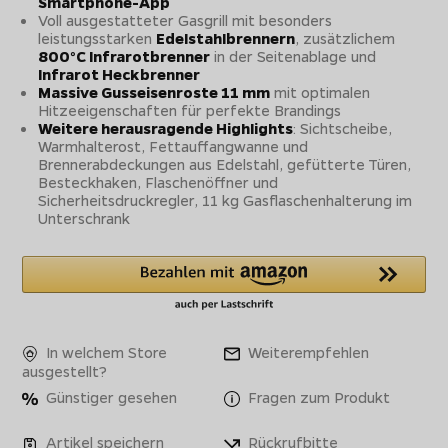
Smartphone-App
Voll ausgestatteter Gasgrill mit besonders
leistungsstarken
Edelstahlbrennern
, zusätzlichem
800°C Infrarotbrenner
in der Seitenablage und
Infrarot Heckbrenner
Massive Gusseisenroste 11 mm
mit optimalen
Hitzeeigenschaften für perfekte Brandings
Weitere herausragende Highlights
: Sichtscheibe,
Warmhalterost, Fettauffangwanne und
Brennerabdeckungen aus Edelstahl, gefütterte Türen,
Besteckhaken, Flaschenöffner und
Sicherheitsdruckregler, 11 kg Gasflaschenhalterung im
Unterschrank
In welchem Store
Weiterempfehlen
ausgestellt?
Günstiger gesehen
Fragen zum Produkt
Artikel speichern
Rückrufbitte