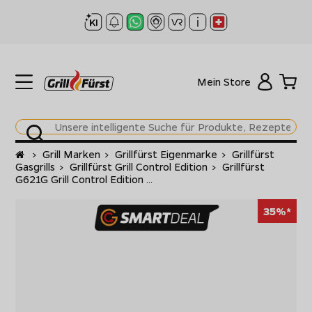
Mein Store
Startseite
>
Grill Marken
>
Grillfürst Eigenmarke
>
Grillfürst
Gasgrills
>
Grillfürst Grill Control Edition
>
Grillfürst
G621G Grill Control Edition ...
35%*