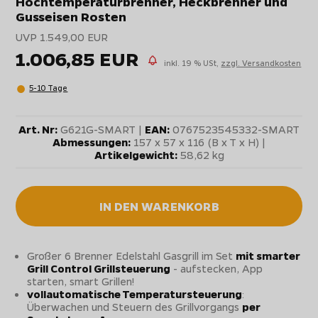
Hochtemperaturbrenner, Heckbrenner und
Gusseisen Rosten
UVP 1.549,00 EUR
1.006,85 EUR
inkl. 19 % USt,
zzgl. Versandkosten
5-10 Tage
Art. Nr:
G621G-SMART |
EAN:
0767523545332-SMART
Abmessungen:
157 x 57 x 116 (B x T x H) |
Artikelgewicht:
58,62 kg
IN DEN WARENKORB
Großer 6 Brenner Edelstahl Gasgrill im Set
mit smarter
Grill Control Grillsteuerung
- aufstecken, App
starten, smart Grillen!
vollautomatische Temperatursteuerung
:
Überwachen und Steuern des Grillvorgangs
per