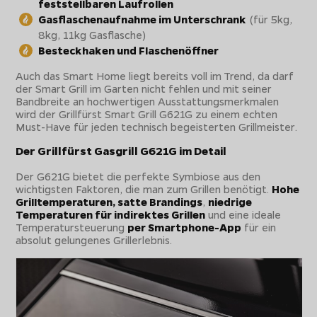
feststellbaren Laufrollen
Gasflaschenaufnahme im Unterschrank
(für 5kg,
8kg, 11kg Gasflasche)
Besteckhaken und Flaschenöffner
Auch das Smart Home liegt bereits voll im Trend, da darf
der Smart Grill im Garten nicht fehlen und mit seiner
Bandbreite an hochwertigen Ausstattungsmerkmalen
wird der Grillfürst Smart Grill G621G zu einem echten
Must-Have für jeden technisch begeisterten Grillmeister.
Der Grillfürst Gasgrill G621G im Detail
Der G621G bietet die perfekte Symbiose aus den
wichtigsten Faktoren, die man zum Grillen benötigt.
Hohe
Grilltemperaturen, satte Brandings
,
niedrige
Temperaturen für indirektes Grillen
und eine ideale
Temperatursteuerung
per Smartphone-App
für ein
absolut gelungenes Grillerlebnis.