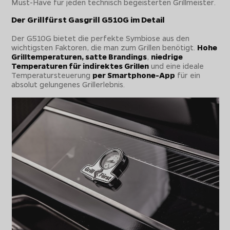
Must-Have für jeden technisch begeisterten Grillmeister.
Der Grillfürst Gasgrill G510G im Detail
Der G510G bietet die perfekte Symbiose aus den
wichtigsten Faktoren, die man zum Grillen benötigt.
Hohe
Grilltemperaturen, satte Brandings
,
niedrige
Temperaturen für indirektes Grillen
und eine ideale
Temperatursteuerung
per Smartphone-App
für ein
absolut gelungenes Grillerlebnis.