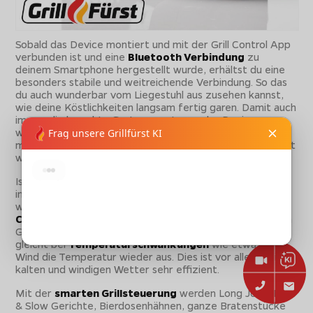
Sobald das Device montiert und mit der Grill Control App
verbunden ist und eine
Bluetooth Verbindung
zu
deinem Smartphone hergestellt wurde, erhältst du eine
besonders stabile und weitreichende Verbindung. So das
du auch wunderbar vom Liegestuhl aus zusehen kannst,
wie deine Köstlichkeiten langsam fertig garen. Damit auch
immer die korrekte Gartemperatur an das Device
weitergegeben wird, muss dazu das Grillthermometer
mithilfe der
Magnetadapterplatte
im Garraum platziert
werden.
Ist alles korrekt installiert, kann über die Grill Control App
in deinem Smartphone der Grillvorgang gestartet
werden,
jetzt übernimmt automatisch das Grill
Control
und führt alle Einstellungen aus, so regelt es den
Grill punktgenau auf die gewünschte Temperatur und
gleicht bei
Temperaturschwankungen
wie etwa durch
Wind die Temperatur wieder aus. Dies ist vor allem bei
kalten und windigen Wetter sehr effizient.
Mit der
smarten Grillsteuerung
werden Long Jobs, Low
& Slow Gerichte, Bierdosenhähnen, ganze Bratenstücke