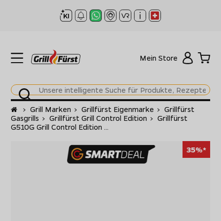
Mein Store
Startseite
>
Grill Marken
>
Grillfürst Eigenmarke
>
Grillfürst
Gasgrills
>
Grillfürst Grill Control Edition
>
Grillfürst
G510G Grill Control Edition ...
35%*