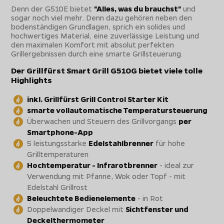
Denn der G510E bietet
"Alles, was du brauchst"
und
sogar noch viel mehr. Denn dazu gehören neben den
bodenständigen Grundlagen, sprich ein solides und
hochwertiges Material, eine zuverlässige Leistung und
den maximalen Komfort mit absolut perfekten
Grillergebnissen durch eine smarte Grillsteuerung.
Der Grillfürst Smart Grill G510G bietet viele tolle
Highlights
inkl. Grillfürst Grill Control Starter Kit
smarte vollautomatische Temperatursteuerung
Überwachen und Steuern des Grillvorgangs
per
Smartphone-App
5 leistungsstarke
Edelstahlbrenner
für hohe
Grilltemperaturen
Hochtemperatur - Infrarotbrenner
- ideal zur
Verwendung mit Pfanne, Wok oder Topf - mit
Edelstahl Grillrost
Beleuchtete Bedienelemente
- in Rot
Doppelwandiger Deckel mit
Sichtfenster und
Deckelthermometer