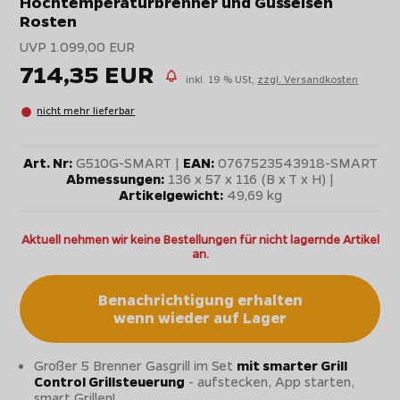
Hochtemperaturbrenner und Gusseisen
Rosten
UVP 1.099,00 EUR
714,35 EUR
inkl. 19 % USt,
zzgl. Versandkosten
nicht mehr lieferbar
Art. Nr:
G510G-SMART |
EAN:
0767523543918-SMART
Abmessungen:
136 x 57 x 116 (B x T x H) |
Artikelgewicht:
49,69 kg
Aktuell nehmen wir keine Bestellungen für nicht lagernde Artikel
an.
Benachrichtigung erhalten
wenn wieder auf Lager
Großer 5 Brenner Gasgrill im Set
mit smarter Grill
Control Grillsteuerung
- aufstecken, App starten,
smart Grillen!