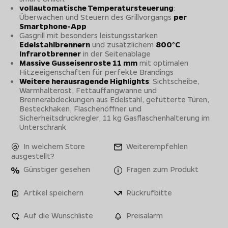
vollautomatische Temperatursteuerung
:
Überwachen und Steuern des Grillvorgangs
per
Smartphone-App
Gasgrill mit besonders leistungsstarken
Edelstahlbrennern
und zusätzlichem
800°C
Infrarotbrenner
in der Seitenablage
Massive Gusseisenroste 11 mm
mit optimalen
Hitzeeigenschaften für perfekte Brandings
Weitere herausragende Highlights
: Sichtscheibe,
Warmhalterost, Fettauffangwanne und
Brennerabdeckungen aus Edelstahl, gefütterte Türen,
Besteckhaken, Flaschenöffner und
Sicherheitsdruckregler, 11 kg Gasflaschenhalterung im
Unterschrank
In welchem Store
Weiterempfehlen
ausgestellt?
Günstiger gesehen
Fragen zum Produkt
Artikel speichern
Rückrufbitte
Auf die Wunschliste
Preisalarm