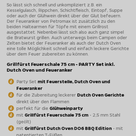
So lässt sich schnell und unkompliziert z.B. ein
Kesselgulasch, Rippchen, Schichtfleisch, Eintopf, Suppe
oder auch der Glühwein direkt über der Glut befeuern.
Der Feueranker von Petromax ist zusätzlich zu den
beiden Haltearmen für Töpfe mit einem Grillrost
ausgestattet. Nebenbei lässt sich also auch ganz simpel
die Bratwurst grillen. Auch unterwegs beim Campen oder
Zelten bietet der Feueranker als auch der Dutch Oven
eine tolle Möglichkeit schnell und einfach leckere Gerichte
über dem Feuer zubereiten zu können.
Grillfürst Feuerschale 75 cm - PARTY Set inkl.
Dutch Oven und Feueranker
Party Set
mit Feuerstelle, Dutch Oven und
Feueranker
für die Zubereitung leckerer
Dutch Oven Gerichte
direkt über den Flammen
perfekt für die
Glühweinparty
mit
Grillfürst Feuerschale 75 cm
- 2,5 mm Stahl
(geölt)
mit
Grillfürst Dutch Oven DO6 BBQ Edition
- mit
patentierten T-Füßen