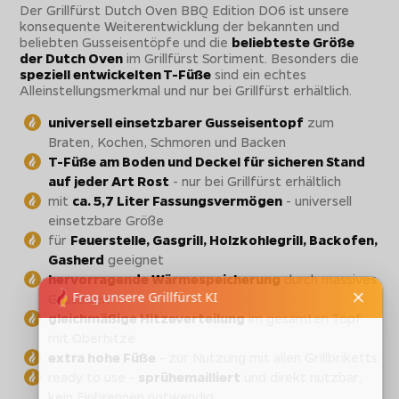
Der Grillfürst Dutch Oven BBQ Edition DO6 ist unsere
konsequente Weiterentwicklung der bekannten und
beliebten Gusseisentöpfe und die
beliebteste Größe
der Dutch Oven
im Grillfürst Sortiment. Besonders die
speziell entwickelten T-Füße
sind ein echtes
Alleinstellungsmerkmal und nur bei Grillfürst erhältlich.
universell einsetzbarer Gusseisentopf
zum
Braten, Kochen, Schmoren und Backen
T-Füße am Boden und Deckel für sicheren Stand
auf jeder Art Rost
- nur bei Grillfürst erhältlich
mit
ca. 5,7 Liter Fassungsvermögen
- universell
einsetzbare Größe
für
Feuerstelle, Gasgrill, Holzkohlegrill, Backofen,
Gasherd
geeignet
hervorragende Wärmespeicherung
durch massives
Gusseisen
gleichmäßige Hitzeverteilung
im gesamten Topf
mit Oberhitze
extra hohe Füße
- zur Nutzung mit allen Grillbriketts
ready to use -
sprühemailliert
und direkt nutzbar,
kein Einbrennen notwendig