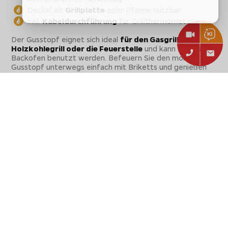
Deckel als
Grillplatte
oder Pfanne nutzbar
inkl.
Kabeldurchführung
für Grillthermometer
Der Gusstopf eignet sich ideal
für den Gasgrill,
Holzkohlegrill oder die Feuerstelle
und kann sogar im
Backofen benutzt werden. Befeuern Sie den mobilen
Gusstopf unterwegs einfach mit Briketts und genießen
wo immer Sie möchten besonders köstliche und perfekt
zubereitete Gerichte.
Die Ausstattungsmerkmale des Petromax
Feuerankers
Mit dem Petromax Feueranker lässt sich ein Lagerfeuer
schnell und einfach in eine
vielseitige und praktische
Kochstelle
verwandeln.
Vielseitige, mobile Koch- und Grillstelle für
Lagerfeuer und anderen Feuerstellen
Einfacher Aufbau: Hauptstange wird in den Boden
gesteckt, die Haltearme darauf aufgesteckt und
ausgerichtet
2 Haltearme mit Einkerbungen zum Einhängen von