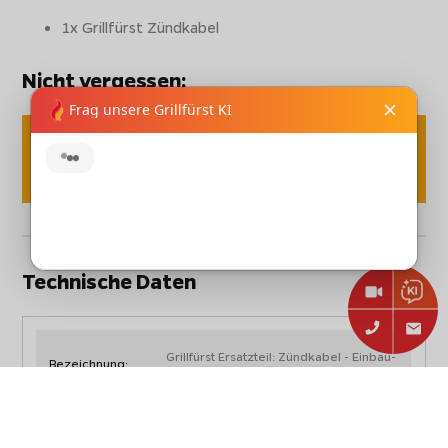
1x Grillfürst Zündkabel
Nicht vergessen:
Sichere dir beim Einkauf in unserem Shop
Geschenke im Wert von bis zu 150€!
Einfach im Warenkorb abhängig von der
Gesamtsumme Ihres Einkaufs auswählen.
Technische Daten
Grillfürst Ersatzteil: Zündkabel - Einbau-
Bezeichnung:
Seitenkocher 21-268
Artikelnummer:
GE119A