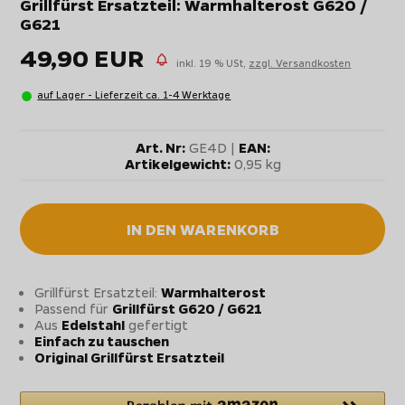
Grillfürst Ersatzteil: Warmhalterost G620 /
G621
49,90 EUR
inkl. 19 % USt,
zzgl. Versandkosten
auf Lager - Lieferzeit ca. 1-4 Werktage
Art. Nr:
GE4D |
EAN:
Artikelgewicht:
0,95 kg
IN DEN WARENKORB
Grillfürst Ersatzteil:
Warmhalterost
Passend für
Grillfürst G620 / G621
Aus
Edelstahl
gefertigt
Einfach zu tauschen
Original Grillfürst Ersatzteil