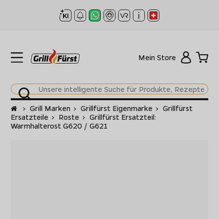
Mein Store
Startseite
>
Grill Marken
>
Grillfürst Eigenmarke
>
Grillfürst
Ersatzteile
>
Roste
>
Grillfürst Ersatzteil:
Warmhalterost G620 / G621