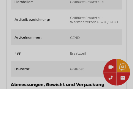
Hersteller:
Grillfürst Ersatzteile
Grillfürst Ersatzteil:
Artikelbezeichnung:
Warmhalterost G620 / G621
Artikelnummer:
GE4D
Typ:
Ersatzteil
Bauform:
Grillrost
Abmessungen, Gewicht und Verpackung
Artikelgewicht:
0,95 kg
Gewicht mit Verpackung:
1,00 kg
Materialien