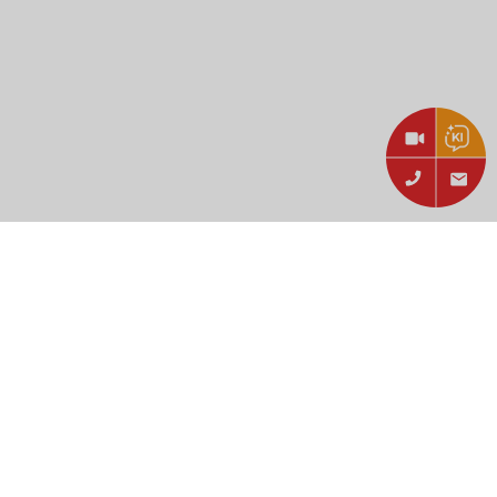
gen hier
zum Nachlesen.
sich hierbei ausdrücklich nicht um ein werbliches Angebot.