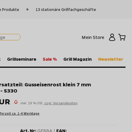
e Produkte
13 stationäre Grillfachgeschäfte
Mein Store
k
Grillseminare
Sale %
Grill Magazin
Newsletter
Ersatzteil: Gusseisenrost klein 7 mm
 - S330
EUR
inkl. 19 % USt,
zzgl. Versandkosten
eferzeit ca. 1-4 Werktage
Art. Nr:
GE88A |
EAN: