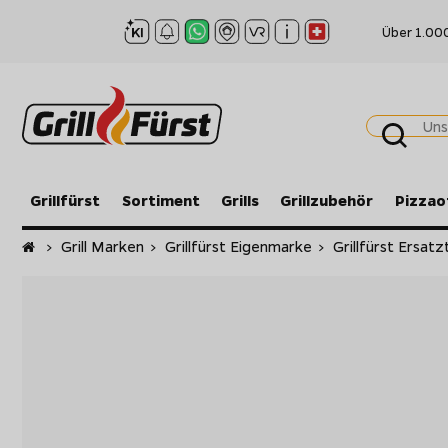
Über 1.00
Grillfürst
Sortiment
Grills
Grillzubehör
Pizzao
Startseite
>
Grill Marken
>
Grillfürst Eigenmarke
>
Grillfürst Ersatz