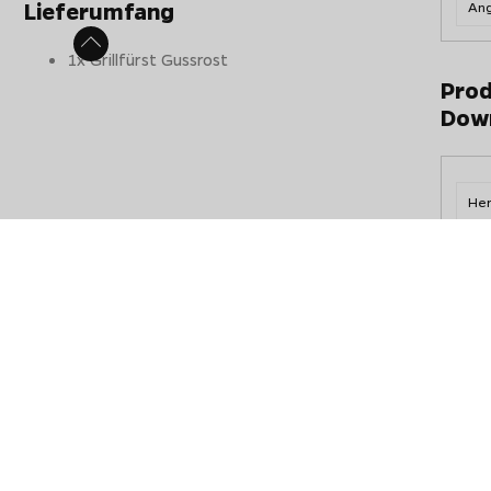
Lieferumfang
Ang
1x Grillfürst Gussrost
Prod
Dow
Her
Hersteller Garantie
Wir haben die Grillfürst Garantie für Sie übersichtlich zusam
* Unser Verkaufspreis weicht von der UVP des Herstellers 