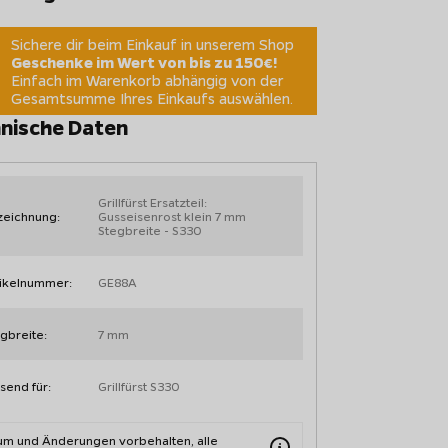
Sichere dir beim Einkauf in unserem Shop
Geschenke im Wert von bis zu 150€!
Einfach im Warenkorb abhängig von der
Gesamtsumme Ihres Einkaufs auswählen.
nische Daten
Grillfürst Ersatzteil:
zeichnung:
Gusseisenrost klein 7 mm
Stegbreite - S330
tikelnummer:
GE88A
gbreite:
7 mm
send für:
Grillfürst S330
tum und Änderungen vorbehalten, alle