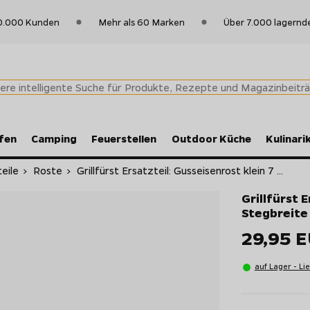
0.000 Kunden
Mehr als 60 Marken
Über 7.000 lagernd
fen
Camping
Feuerstellen
Outdoor Küche
Kulinari
teile
>
Roste
>
Grillfürst Ersatzteil: Gusseisenrost klein 7 ...
Grillfürst 
Stegbreite
29,95 
auf Lager - Li