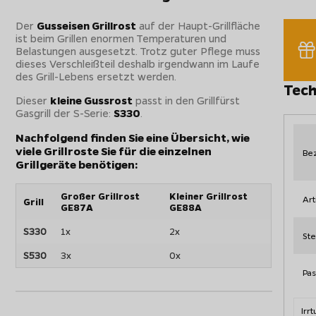
Der
Gusseisen Grillrost
auf der Haupt-Grillfläche
ist beim Grillen enormen Temperaturen und
Belastungen ausgesetzt. Trotz guter Pflege muss
dieses Verschleißteil deshalb irgendwann im Laufe
des Grill-Lebens ersetzt werden.
Tech
Dieser
kleine Gussrost
passt in den Grillfürst
Gasgrill der S-Serie:
S330
.
Nachfolgend finden Sie eine Übersicht, wie
viele Grillroste Sie für die einzelnen
Be
Grillgeräte benötigen:
Großer Grillrost
Kleiner Grillrost
Ar
Grill
GE87A
GE88A
S330
1x
2x
Ste
S530
3x
0x
Pas
Irr