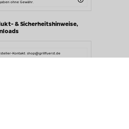
aben ohne Gewähr.
ukt- & Sicherheitshinweise,
nloads
steller-Kontakt: shop@grillfuerst.de
mengefasst. Sie finden die aktuellsten
Grillfürst Garantiebedingun
ab. Diese Anzeige dient Ihnen zur Bewertung des Verkaufspreises, es handelt 