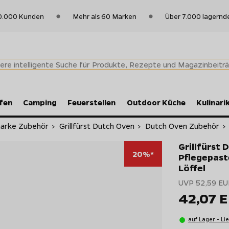
0.000 Kunden
Mehr als 60 Marken
Über 7.000 lagernd
fen
Camping
Feuerstellen
Outdoor Küche
Kulinari
nmarke Zubehör
>
Grillfürst Dutch Oven
>
Dutch Oven Zubehör
>
Grillfürst 
20%*
Pflegepast
Löffel
UVP 52,59 EU
42,07 
auf Lager - Li