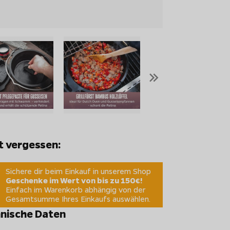
»
t vergessen:
Sichere dir beim Einkauf in unserem Shop
Geschenke im Wert von bis zu 150€!
Einfach im Warenkorb abhängig von der
Gesamtsumme Ihres Einkaufs auswählen.
nische Daten