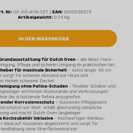
t. Nr:
GF-DO-AYN-SET |
EAN:
1000038579
Artikelgewicht:
0,74 kg
IN DEN WARENKORB
 Grundausstattung für Dutch Oven
– alle Must-Have-
einigung, Pflege und sicheren Umgang im praktischen Set
heber für maximale Sicherheit
– extra langer 45 cm
 sorgt für sicheren Abstand zur Hitze und
es Heben schwerer Deckel
 Reinigung ohne Patina-Schaden
– flexibler Schaber und
ingreiniger entfernen Rückstände und Verkrustungen
hne die schützende Patina anzugreifen
ender Korrosionsschutz
– Gusseisen-Pflegepaste
nd schützt vor Rost, erhält gleichzeitig natürliche
kung und macht Dutch Oven langlebiger
 Kochzubehör inklusive
– hochwertiger Bambus-
ist ideal auf Gusseisen abgestimmt und sorgt für
Handhabung ohne Oberflächenkratzer