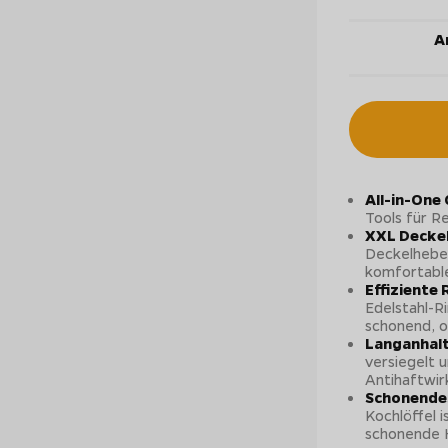
Ar
All-in-One
Tools für R
XXL Deckel
Deckelheber
komfortabl
Effiziente
Edelstahl-R
schonend, o
Langanhalt
versiegelt u
Antihaftwir
Schonendes
Kochlöffel 
schonende 