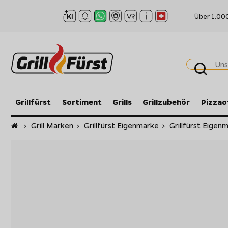
Über 1.00
Grillfürst
Sortiment
Grills
Grillzubehör
Pizzao
Startseite
>
Grill Marken
>
Grillfürst Eigenmarke
>
Grillfürst Eige