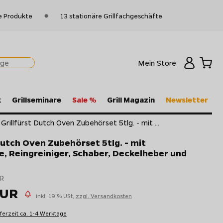
e Produkte
13 stationäre Grillfachgeschäfte
Mein Store
k
Grillseminare
Sale %
Grill Magazin
Newsletter
Grillfürst Dutch Oven Zubehörset 5tlg. - mit ...
Dutch Oven Zubehörset 5tlg. - mit
e, Reingreiniger, Schaber, Deckelheber und
R
EUR
inkl. 19 % USt,
zzgl. Versandkosten
eferzeit ca. 1-4 Werktage