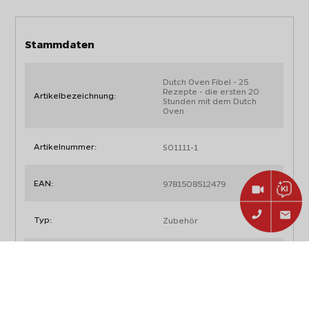
Stammdaten
Dutch Oven Fibel - 25
Rezepte - die ersten 20
Artikelbezeichnung:
Stunden mit dem Dutch
Oven
Artikelnummer:
SO1111-1
EAN:
9781508512479
Typ:
Zubehör
Art:
Buch
Abmessungen, Gewicht und Verpackung