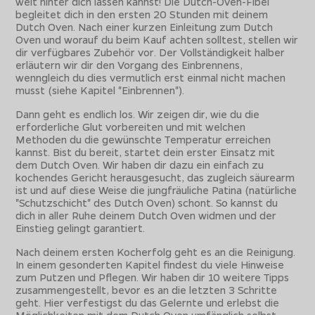
weit hinter dich lassen kannst! Die Dutch-Oven-Fibel
begleitet dich in den ersten 20 Stunden mit deinem
Dutch Oven. Nach einer kurzen Einleitung zum Dutch
Oven und worauf du beim Kauf achten solltest, stellen wir
dir verfügbares Zubehör vor. Der Vollständigkeit halber
erläutern wir dir den Vorgang des Einbrennens,
wenngleich du dies vermutlich erst einmal nicht machen
musst (siehe Kapitel "Einbrennen").
Dann geht es endlich los. Wir zeigen dir, wie du die
erforderliche Glut vorbereiten und mit welchen
Methoden du die gewünschte Temperatur erreichen
kannst. Bist du bereit, startet dein erster Einsatz mit
dem Dutch Oven. Wir haben dir dazu ein einfach zu
kochendes Gericht herausgesucht, das zugleich säurearm
ist und auf diese Weise die jungfräuliche Patina (natürliche
"Schutzschicht" des Dutch Oven) schont. So kannst du
dich in aller Ruhe deinem Dutch Oven widmen und der
Einstieg gelingt garantiert.
Nach deinem ersten Kocherfolg geht es an die Reinigung.
In einem gesonderten Kapitel findest du viele Hinweise
zum Putzen und Pflegen. Wir haben dir 10 weitere Tipps
zusammengestellt, bevor es an die letzten 3 Schritte
geht. Hier verfestigst du das Gelernte und erlebst die