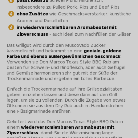
insbesondere zu Pulled Pork, Ribs und Beef Ribs
ohne Zusätze
wie Geschmacksverstärker, künstliche
Aromen und Rieselhilfen
im wiederverschließbaren Aromabeutel mit
Zipverschluss
- auch ideal zum Nachfüllen der Gläser
Das Grillgut wird durch den Muscovado Zucker
karamellisiert und bekommt so eine
geniale, goldene
Farbe und ebenso außergewöhnlichen Geschmack
.
Verwenden sie Don Marcos Texas Style BBQ Rub am
besten für Schwein- und Rindfleisch, aber auch Geflügel
und Gemüse harmonieren sehr gut mit der Süße der
Trockenmarinade und ergeben ein tolles Barbecue.
Einfach die Trockenmarinade auf ihre Grillspezialitäten
geben, einziehen lassen und diese dann auf den Grill
legen, um sie zu vollenden. Durch die Zugabe von etwas
Öl können sie aus dem Dry Rub auch im Handumdrehen
eine Flüssigmarinade anrühren.
Geliefert wird das Don Marcos Texas Style BBQ Rub in
einem
wiederverschließbaren Aromabeutel mit
Zipverschluss
, damit Sie die Würzmischung lange
genießen können. Der Beutel eignet sich auch perfekt