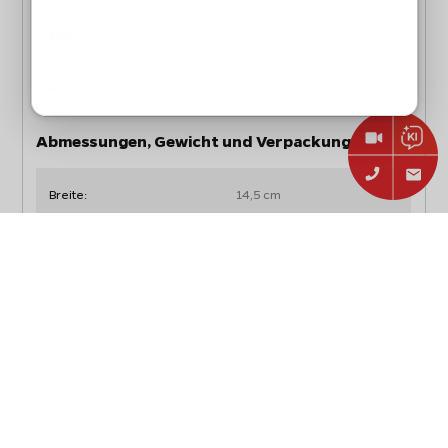
Typ:
Zubehör
Art:
Kulinarik
Abmessungen, Gewicht und Verpackung
Breite:
14,5 cm
Tiefe:
3 cm
Höhe:
27 cm
Inhalt:
630 g
wiederverschließbarer
Verpackung:
Aromabeutel mit
Zipverschluss