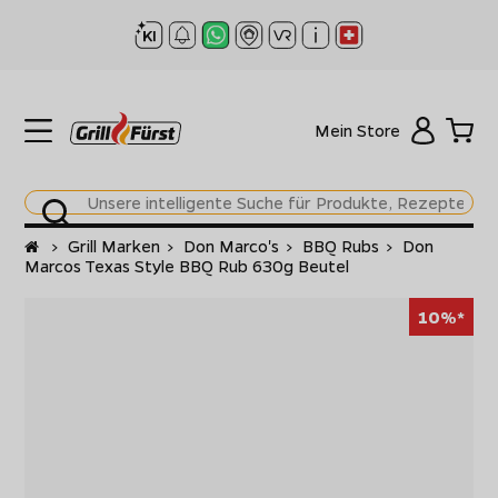
Mein Store
Startseite
>
Grill Marken
>
Don Marco's
>
BBQ Rubs
>
Don
Marcos Texas Style BBQ Rub 630g Beutel
10%*