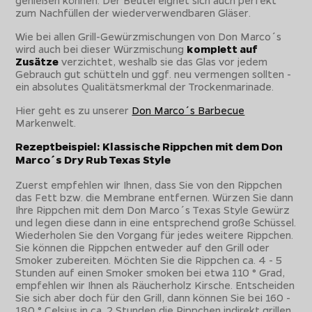
zum Nachfüllen der wiederverwendbaren Gläser.
Wie bei allen Grill-Gewürzmischungen von Don Marco´s
wird auch bei dieser Würzmischung
komplett auf
Zusätze
verzichtet, weshalb sie das Glas vor jedem
Gebrauch gut schütteln und ggf. neu vermengen sollten -
ein absolutes Qualitätsmerkmal der Trockenmarinade.
Hier geht es zu unserer
Don Marco´s Barbecue
Markenwelt.
Rezeptbeispiel: Klassische Rippchen mit dem Don
Marco´s Dry Rub Texas Style
Zuerst empfehlen wir Ihnen, dass Sie von den Rippchen
das Fett bzw. die Membrane entfernen. Würzen Sie dann
Ihre Rippchen mit dem Don Marco´s Texas Style Gewürz
und legen diese dann in eine entsprechend große Schüssel.
Wiederholen Sie den Vorgang für jedes weitere Rippchen.
Sie können die Rippchen entweder auf den Grill oder
Smoker zubereiten. Möchten Sie die Rippchen ca. 4 - 5
Stunden auf einen Smoker smoken bei etwa 110 ° Grad,
empfehlen wir Ihnen als Räucherholz Kirsche. Entscheiden
Sie sich aber doch für den Grill, dann können Sie bei 160 -
180 ° Celsius in ca. 2 Stunden die Rippchen indirekt grillen