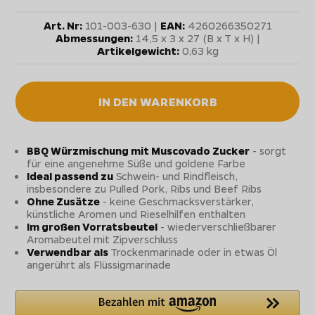
Art. Nr:
101-003-630 |
EAN:
4260266350271
Abmessungen:
14,5 x 3 x 27 (B x T x H) |
Artikelgewicht:
0,63 kg
IN DEN WARENKORB
BBQ Würzmischung mit Muscovado Zucker
- sorgt
für eine angenehme Süße und goldene Farbe
Ideal passend zu
Schwein- und Rindfleisch,
insbesondere zu Pulled Pork, Ribs und Beef Ribs
Ohne Zusätze
- keine Geschmacksverstärker,
künstliche Aromen und Rieselhilfen enthalten
Im großen Vorratsbeutel
- wiederverschließbarer
Aromabeutel mit Zipverschluss
Verwendbar als
Trockenmarinade oder in etwas Öl
angerührt als Flüssigmarinade