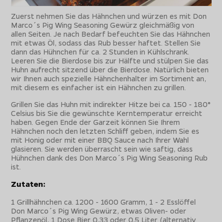
Zuerst nehmen Sie das Hähnchen und würzen es mit Don
Marco´s Pig Wing Seasoning Gewürz gleichmäßig von
allen Seiten. Je nach Bedarf befeuchten Sie das Hähnchen
mit etwas Öl, sodass das Rub besser haftet. Stellen Sie
dann das Hühnchen für ca. 2 Stunden in Kühlschrank.
Leeren Sie die Bierdose bis zur Hälfte und stülpen Sie das
Huhn aufrecht sitzend über die Bierdose. Natürlich bieten
wir Ihnen auch spezielle Hähnchenhalter im Sortiment an,
mit diesem es einfacher ist ein Hähnchen zu grillen.
Grillen Sie das Huhn mit indirekter Hitze bei ca. 150 - 180°
Celsius bis Sie die gewünschte Kerntemperatur erreicht
haben. Gegen Ende der Garzeit können Sie Ihrem
Hähnchen noch den letzten Schliff geben, indem Sie es
mit Honig oder mit einer BBQ Sauce nach Ihrer Wahl
glasieren. Sie werden überrascht sein wie saftig, dass
Hühnchen dank des Don Marco´s Pig Wing Seasoning Rub
ist.
Zutaten:
1 Grillhähnchen ca. 1200 - 1600 Gramm, 1 - 2 Esslöffel
Don Marco´s Pig Wing Gewürz, etwas Oliven- oder
Pflanzenöl, 1 Dose Bier 0,33 oder 0,5 Liter (alternativ