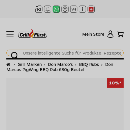
Mein Store
Startseite
>
Grill Marken
>
Don Marco's
>
BBQ Rubs
>
Don
Marcos PigWing BBQ Rub 630g Beutel
10%*