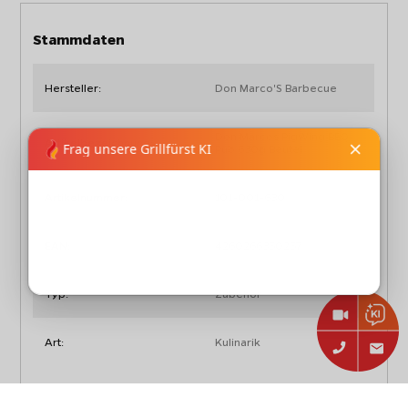
Stammdaten
Hersteller:
Don Marco'S Barbecue
Don Marcos PigWing BBQ
Artikelbezeichnung:
Rub 630g Beutel
Artikelnummer:
101-001-630
EAN:
4260266350257
Typ:
Zubehör
Art:
Kulinarik
Abmessungen, Gewicht und Verpackung