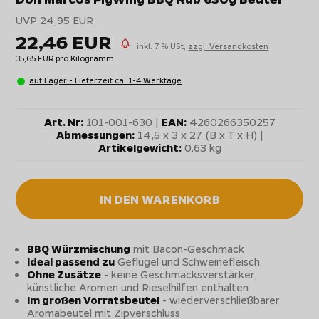
UVP 24,95 EUR
22,46 EUR
inkl. 7 % USt,
zzgl. Versandkosten
35,65 EUR pro Kilogramm
auf Lager - Lieferzeit ca. 1-4 Werktage
Art. Nr:
101-001-630 |
EAN:
4260266350257
Abmessungen:
14,5 x 3 x 27 (B x T x H) |
Artikelgewicht:
0,63 kg
IN DEN WARENKORB
BBQ Würzmischung
mit Bacon-Geschmack
Ideal passend zu
Geflügel und Schweinefleisch
Ohne Zusätze
- keine Geschmacksverstärker,
künstliche Aromen und Rieselhilfen enthalten
Im großen Vorratsbeutel
- wiederverschließbarer
Aromabeutel mit Zipverschluss