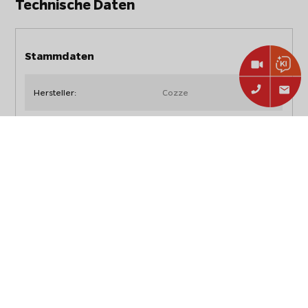
Technische Daten
Stammdaten
Hersteller:
Cozze
COZZE Pizzaschneider /
Artikelbezeichnung:
Pizzaroller
Artikelnummer:
90363
EAN:
5708614903636
Typ:
Zubehör
Abmessungen, Gewicht und Verpackung