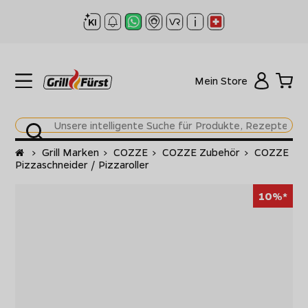
Mein Store
Startseite
>
Grill Marken
>
COZZE
>
COZZE Zubehör
>
COZZE
Pizzaschneider / Pizzaroller
10%*