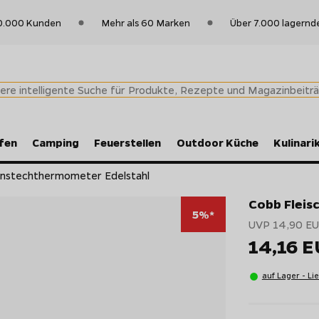
0.000 Kunden
Mehr als 60 Marken
Über 7.000 lagernd
fen
Camping
Feuerstellen
Outdoor Küche
Kulinari
Einstechthermometer Edelstahl
Cobb Fleis
5%*
UVP 14,90 E
14,16 
auf Lager - Li