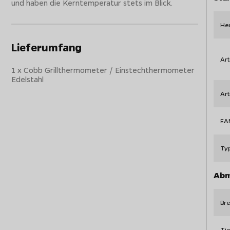
und haben die Kerntemperatur stets im Blick.
Her
Lieferumfang
Art
1 x Cobb Grillthermometer / Einstechthermometer
Edelstahl
Ar
EA
Ty
Abm
Bre
Tie