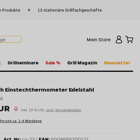
e Produkte
13 stationäre Grillfachgeschäfte
Mein Store
k
Grillseminare
Sale %
Grill Magazin
Newsletter
ch Einstechthermometer Edelstahl
UR
EUR
inkl. 19 % USt,
zzgl. Versandkosten
eferzeit ca. 1-4 Werktage
Art. Nr:
co-23 |
EAN:
6009688700121