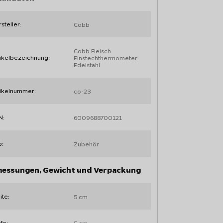
steller:
Cobb
Cobb Fleisch
ikelbezeichnung:
Einstechthermometer
Edelstahl
tikelnummer:
co-23
N:
6009688700121
p:
Zubehör
essungen, Gewicht und Verpackung
ite:
5 cm
fe:
5 cm