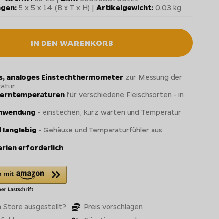
gen:
5 x 5 x 14 (B x T x H) |
Artikelgewicht:
0,03 kg
IN DEN WARENKORB
s, analoges Einstechthermometer
zur Messung der
atur
Kerntemperaturen
für verschiedene Fleischsorten - in
Anwendung
- einstechen, kurz warten und Temperatur
 langlebig
- Gehäuse und Temperaturfühler aus
erien erforderlich
 Store ausgestellt?
Preis vorschlagen