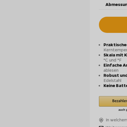
Abmessun
Praktische
Kerntemper
Skala mit 
°C und °F
Einfache 
ablesen
Robust und
Edelstahl
Keine Batt
In welchem