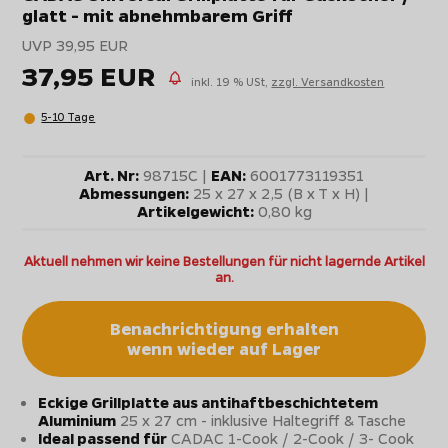
glatt - mit abnehmbarem Griff
UVP 39,95 EUR
37,95 EUR
inkl. 19 % USt,
zzgl. Versandkosten
5-10 Tage
Art. Nr:
98715C |
EAN:
6001773119351
Abmessungen:
25 x 27 x 2,5 (B x T x H) |
Artikelgewicht:
0,80 kg
Aktuell nehmen wir keine Bestellungen für nicht lagernde Artikel
an.
Benachrichtigung erhalten
wenn wieder auf Lager
Eckige Grillplatte aus antihaftbeschichtetem
Aluminium
25 x 27 cm - inklusive Haltegriff & Tasche
Ideal passend für
CADAC 1-Cook / 2-Cook / 3- Cook