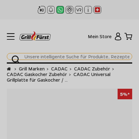
Mein Store
Startseite
>
Grill Marken
>
CADAC
>
CADAC Zubehör
>
CADAC Gaskocher Zubehör
>
CADAC Universal
Grillplatte für Gaskocher / ...
5%*