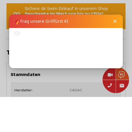
Sichere dir beim Einkauf in unserem Shop
Geschenke im Wert von bis zu 150€!
Einfach im Warenkorb abhängig von der
Gesamtsumme Ihres Einkaufs auswählen.
Technische Daten
Stammdaten
Hersteller:
CADAC
CADAC Universal Grillplatte
Artikelbezeichnung:
für Gaskocher / glatt - mit
abnehmbarem Griff
Artikelnummer:
98715C