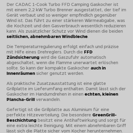
Der CADAC 1-Cook Turbo FFD Camping Gaskocher ist
mit einem 2,2 kW Turbo Brenner ausgestattet, der tief im
Gerät verbaut und so weniger empfindlich gegenüber
Wind ist. Das führt zu einer stärkeren Wärmeabgabe, was
die Kochzeit und den Gasverbrauch wesentlich reduzieren
kann. Als zusätzlicher Schutz vor Wind dienen die beiden
seitlichen, abnehmbaren Windbleche
.
Die Temperaturregulierung erfolgt einfach und präzise
mit Hilfe eines Drehreglers. Durch die
FFD
Zündsicherung
wird die Gaszufuhr automatisch
abgeschaltet, wenn die Flamme unerwartet erlöschen
sollte. So kann der kompakte Gaskocher
auch in
Innenräumen
sicher genutzt werden.
Als praktische Zusatzausstattung ist eine glatte
Grillplatte im Lieferumfang enthalten. Damit lässt sich der
Gaskocher im Handumdrehen in einen
echten, kleinen
Plancha-Grill
verwandeln.
Gefertigt ist die Grillplatte aus Aluminium für eine
perfekte Hitzeverteilung. Die besondere
GreenGrill-
Beschichtung
besitzt eine Antihaftwirkung und sorgt für
eine extra leichte Reinigung. Mit einem abnehmbaren Griff
lässt sich die Platte sicher vom Kocher herunternehmen.