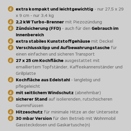
extra kompakt und leichtgewichtig
- nur 27,5 x 29
x 9 cm - nur 3,4 kg
2,2 kW Turbo-Brenner
mit Piezozündung
Zündsicherung (FFD)
- auch für den
Gebrauch im
Innenbereich
extra stabiles Kunststoffgehäuse
mit Deckel
Verschlussklipp und Aufbewahrungstasche
für
einen einfachen und sicheren Transport
27 x 25 cm Kochfläche
ausgestattet mit
emailliertem Topfständer, Kaffeekannenständer und
Grillplatte
Kochfläche aus Edelstahl
- langlebig und
pflegeleicht
mit seitlichem Windschutz
(abnehmbar)
sicherer Stand
auf isolierenden, rutschsicheren
Gummifüssen
Hitzeschutz
für minimale Hitze an der Unterseite
30 mbar Version
für den Betrieb mit Wohnmobil
Gassteckdosen und Gaskartusche(n)