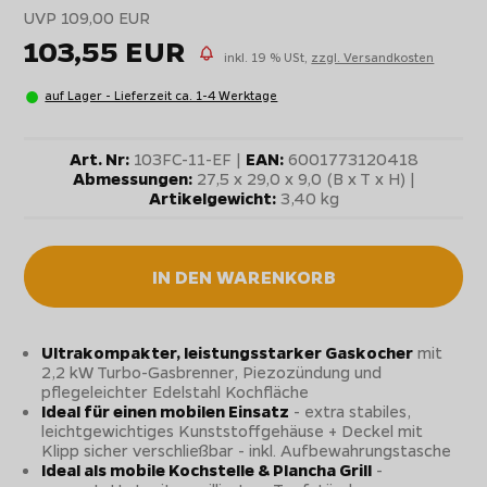
UVP 109,00 EUR
103,55 EUR
inkl. 19 % USt,
zzgl. Versandkosten
auf Lager - Lieferzeit ca. 1-4 Werktage
Art. Nr:
103FC-11-EF |
EAN:
6001773120418
Abmessungen:
27,5 x 29,0 x 9,0 (B x T x H) |
Artikelgewicht:
3,40 kg
IN DEN WARENKORB
Ultrakompakter, leistungsstarker Gaskocher
mit
2,2 kW Turbo-Gasbrenner, Piezozündung und
pflegeleichter Edelstahl Kochfläche
Ideal für einen mobilen Einsatz
- extra stabiles,
leichtgewichtiges Kunststoffgehäuse + Deckel mit
Klipp sicher verschließbar - inkl. Aufbewahrungstasche
Ideal als mobile Kochstelle & Plancha Grill
-