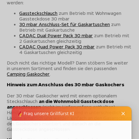
werden:
Gassteckschlauch
zum Betrieb mit Wohnwagen
Gassteckdose 30 mbar
30 mbar Anschluss-Set für Gaskartuschen
zum
Betrieb mit Gaskartusche
CADAC Dual Power Pack 30 mbar
zum Betrieb mit
2 Gaskartuschen gleichzeitig
CADAC Quad Power Pack 30 mbar
zum Betrieb mit
4 Gaskartuschen gleichzeitig
Doch nicht das richtige Modell? Dann stöbern Sie weiter
in unserem Sortiment und finden sie den passenden
Camping Gaskocher
.
Hinweis zum Anschluss des 30 mbar Gaskochers
Der 30 mbar Gaskocher wird mit einem optionalem
Steckschlauch
an die Wohnmobil Gassteckdose
angeschlossen
(nicht im Lieferumfang enthalten).
Handelsübliche Steckschläuche sind in unterschiedlichen
Längen erhältlich und werden einfach an den Gasanschluss
des Gaskochers montiert und danach an die
Gassteckdose angeschlossen.