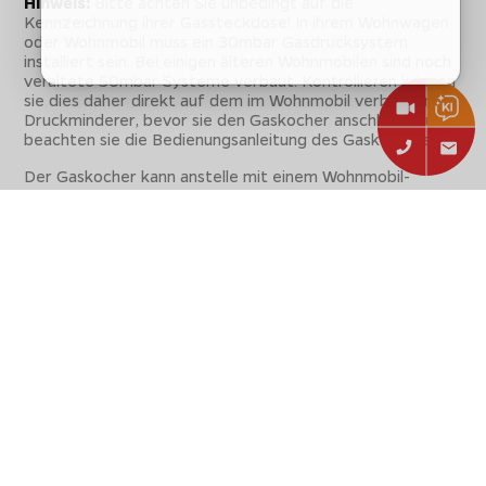
Hinweis:
Bitte achten Sie unbedingt auf die
Kennzeichnung ihrer Gassteckdose! In ihrem Wohnwagen
oder Wohnmobil muss ein 30mbar Gasdrucksystem
installiert sein. Bei einigen älteren Wohnmobilen sind noch
veraltete 50mbar Systeme verbaut. Kontrollieren können
sie dies daher direkt auf dem im Wohnmobil verbauten
Druckminderer, bevor sie den Gaskocher anschließen und
beachten sie die Bedienungsanleitung des Gaskochers.
Der Gaskocher kann anstelle mit einem Wohnmobil-
Steckschlauch auch mit einem
optionalen 30mbar
Druckminderer für Kartuschen
ganz einfach
umgerüstet werden. Dazu einfach an den Gasanschluss
des Gaskochers anstelle eines Steckschlauchs einen 30
mbar Kartuschenanschluss für handelsübliche
Schraubkartuschen montieren.
Der
Betrieb eines 30mbar Gaskochers mit dem
deutschen Gasflaschensystem
ist schlicht und einfach
nach dem Deutschen Verein des Gas- und Wasserfaches
nicht erlaubt. Die einzige Ausnahme für den Betrieb eines
30mbar Gaskochers in Deutschland stellt den Anschluss
an eine LPG Fahrzeuganlage dar, was auf die
Gassteckdose in Wohnmobilen und Wohnwagen zutrifft.
Für den Betrieb eines 30 mbar Gaskochers mit einer
Gasflasche sind zwar passende 30 mbar Druckminderer