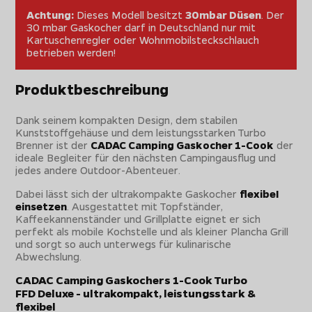
Achtung:
Dieses Modell besitzt
30mbar Düsen
. Der
30 mbar Gaskocher darf in Deutschland nur mit
Kartuschenregler oder Wohnmobilsteckschlauch
betrieben werden!
Produktbeschreibung
Dank seinem kompakten Design, dem stabilen
Kunststoffgehäuse und dem leistungsstarken Turbo
Brenner ist der
CADAC Camping Gaskocher 1-Cook
der
ideale Begleiter für den nächsten Campingausflug und
jedes andere Outdoor-Abenteuer.
Dabei lässt sich der ultrakompakte Gaskocher
flexibel
einsetzen
. Ausgestattet mit Topfständer,
Kaffeekannenständer und Grillplatte eignet er sich
perfekt als mobile Kochstelle und als kleiner Plancha Grill
und sorgt so auch unterwegs für kulinarische
Abwechslung.
CADAC Camping Gaskochers 1-Cook Turbo
FFD Deluxe - ultrakompakt, leistungsstark &
flexibel