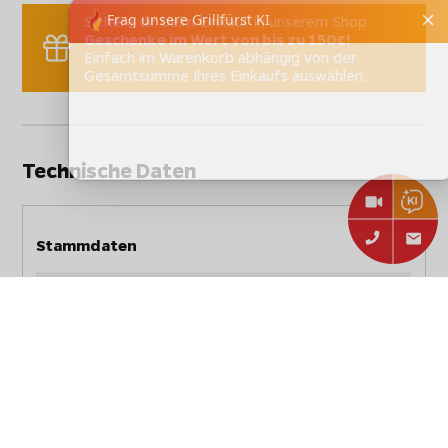
Sichere dir beim Einkauf in unserem Shop
Geschenke im Wert von bis zu 150€!
Einfach im Warenkorb abhängig von der
Gesamtsumme Ihres Einkaufs auswählen.
Technische Daten
Stammdaten
Hersteller:
CADAC
CADAC Paellapfanne 50 /
Artikelbezeichnung:
Aluminium mit
Antihaftbeschichtung
Artikelnummer:
5760