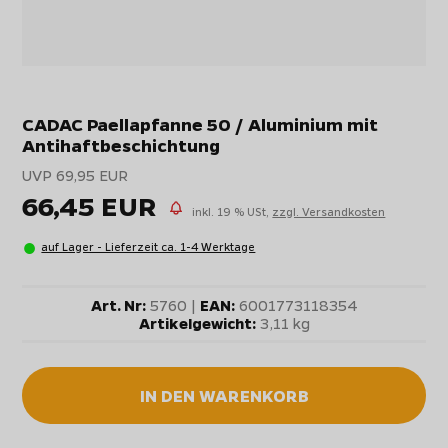
CADAC Paellapfanne 50 / Aluminium mit
Antihaftbeschichtung
UVP 69,95 EUR
66,45 EUR
inkl. 19 % USt,
zzgl. Versandkosten
auf Lager - Lieferzeit ca. 1-4 Werktage
Art. Nr:
5760 |
EAN:
6001773118354
Artikelgewicht:
3,11 kg
IN DEN WARENKORB