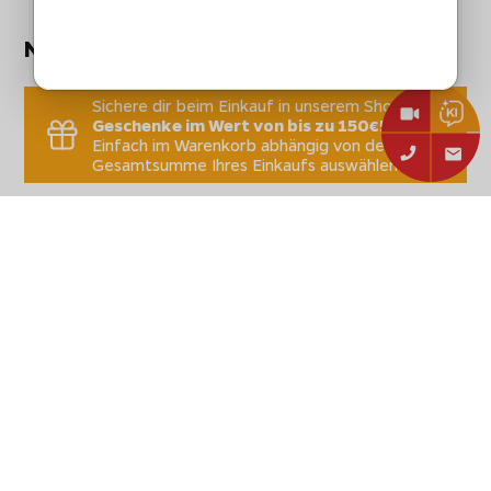
Nicht vergessen:
Sichere dir beim Einkauf in unserem Shop
Geschenke im Wert von bis zu 150€!
Einfach im Warenkorb abhängig von der
Gesamtsumme Ihres Einkaufs auswählen.
Technische Daten
Stammdaten
Hersteller:
Broil King
Broil King Brenner
Artikelbezeichnung:
Wartungskit