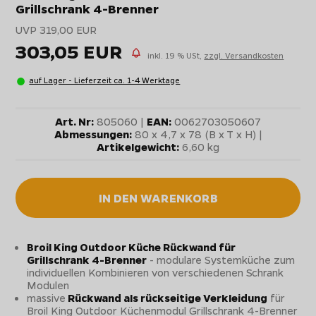
Grillschrank 4-Brenner
UVP 319,00 EUR
303,05 EUR
inkl. 19 % USt,
zzgl. Versandkosten
auf Lager - Lieferzeit ca. 1-4 Werktage
Art. Nr:
805060 |
EAN:
0062703050607
Abmessungen:
80 x 4,7 x 78 (B x T x H) |
Artikelgewicht:
6,60 kg
IN DEN WARENKORB
Broil King Outdoor Küche Rückwand für
Grillschrank 4-Brenner
- modulare Systemküche zum
individuellen Kombinieren von verschiedenen Schrank
Modulen
massive
Rückwand als rückseitige Verkleidung
für
Broil King Outdoor Küchenmodul Grillschrank 4-Brenner