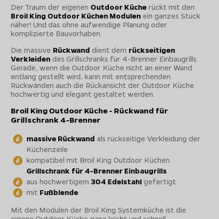
Der Traum der eigenen
Outdoor Küche
rückt mit den
Broil King Outdoor Küchen Modulen
ein ganzes Stück
näher! Und das ohne aufwendige Planung oder
komplizierte Bauvorhaben.
Die massive
Rückwand
dient dem
rückseitigen
Verkleiden
des Grillschranks für 4-Brenner Einbaugrills.
Gerade, wenn die Outdoor Küche nicht an einer Wand
entlang gestellt wird, kann mit entsprechenden
Rückwänden auch die Rückansicht der Outdoor Küche
hochwertig und elegant gestaltet werden.
Broil King Outdoor Küche - Rückwand für
Grillschrank 4-Brenner
massive Rückwand
als rückseitige Verkleidung der
Küchenzeile
kompatibel mit Broil King Outdoor Küchen
Grillschrank für 4-Brenner Einbaugrills
aus hochwertigem
304 Edelstahl
gefertigt
mit
Fußblende
Mit den Modulen der Broil King Systemküche ist die
eigene Outdoor Küche ganz leicht und schnell