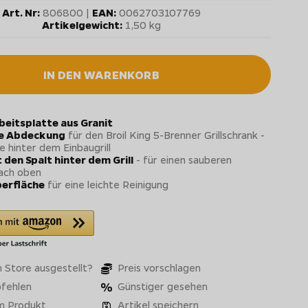
Art. Nr:
806800 |
EAN:
0062703107769
Artikelgewicht:
1,50 kg
IN DEN WARENKORB
beitsplatte aus Granit
e Abdeckung
für den Broil King 5-Brenner Grillschrank -
 hinter dem Einbaugrill
 den Spalt hinter dem Grill
- für einen sauberen
ach oben
berfläche
für eine leichte Reinigung
 Store ausgestellt?
Preis vorschlagen
fehlen
Günstiger gesehen
m Produkt
Artikel speichern