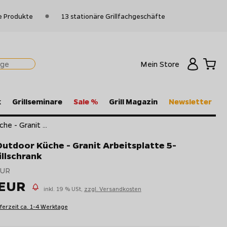
e Produkte
13 stationäre Grillfachgeschäfte
Mein Store
k
Grillseminare
Sale %
Grill Magazin
Newsletter
he - Granit ...
Outdoor Küche - Granit Arbeitsplatte 5-
illschrank
EUR
 EUR
inkl. 19 % USt,
zzgl. Versandkosten
eferzeit ca. 1-4 Werktage