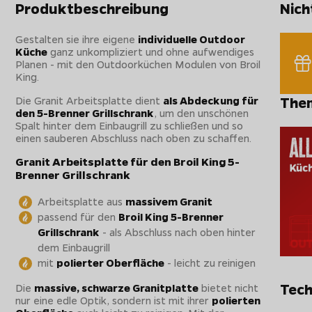
Produktbeschreibung
Nich
Gestalten sie ihre eigene
individuelle Outdoor
Küche
ganz unkompliziert und ohne aufwendiges
Planen - mit den Outdoorküchen Modulen von Broil
King.
Die Granit Arbeitsplatte dient
als Abdeckung für
The
den 5-Brenner Grillschrank
, um den unschönen
Spalt hinter dem Einbaugrill zu schließen und so
einen sauberen Abschluss nach oben zu schaffen.
Granit Arbeitsplatte für den Broil King 5-
Brenner Grillschrank
Arbeitsplatte aus
massivem Granit
passend für den
Broil King 5-Brenner
Grillschrank
- als Abschluss nach oben hinter
dem Einbaugrill
mit
polierter Oberfläche
- leicht zu reinigen
Tech
Die
massive, schwarze Granitplatte
bietet nicht
nur eine edle Optik, sondern ist mit ihrer
polierten