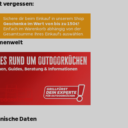
t vergessen:
Sichere dir beim Einkauf in unserem Shop
Geschenke im Wert von bis zu 150€!
Einfach im Warenkorb abhängig von der
Gesamtsumme Ihres Einkaufs auswählen.
menwelt
nische Daten