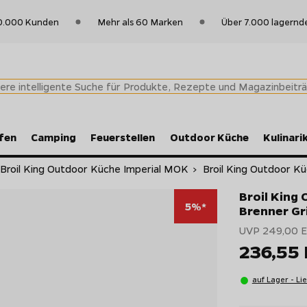
0.000 Kunden
Mehr als 60 Marken
Über 7.000 lagernd
fen
Camping
Feuerstellen
Outdoor Küche
Kulinari
Broil King Outdoor Küche Imperial MOK
>
Broil King Outdoor Küc
Broil King 
5%*
Brenner Gr
UVP 249,00 
236,55
auf Lager - Li