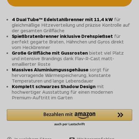
4 Dual Tube™ Edelstahlbrenner mit 11,4 kW
für
gleichmäßige Hitzeverteilung und präzise Kontrolle auf
der gesamten Grillfläche
Spießbratenbrenner inklusive Drehspießset
für
perfekt gegarte Braten, Hähnchen und Gyros direkt
vom Heckbrenner
Große Grillfläche mit Gussrosten
bietet viel Platz
und intensive Brandings dank Flav-R-Cast matt-
emaillierter Roste
Massives Aluminiumgussgehäuse
sorgt für
hervorragende Wärmespeicherung, konstante
Temperaturen und lange Lebensdauer
Komplett schwarzes Shadow Design
mit
hochwertiger Ausstattung für einen modernen
Premium-Auftritt im Garten
In welchem Store
Weiterempfehlen