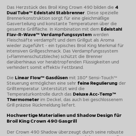
Das Herzstück des Broil King Crown 490 bilden die
4
Dual Tube™ Edelstahl Stabbrenner
. Diese spezielle
Brennerkonstruktion sorgt für eine gleichmäßige
Gasverteilung und konstante Temperaturen über die
gesamte Grillfläche. In Kombination mit dem
Edelstahl
Flav-R-Wave™ Verdampfungssystem
werden
Fleischsäfte verdampft und dem Grillgut als Aroma
wieder zugeführt - ein typisches Broil King Merkmal für
intensiven Grillgeschmack. Das Verdampfungssystem
(=Flammenschutzbleche) schützt die Brenner
darüberhinaus vor herabtropfenden Flüssigkeiten und
verhindert somit effektiv Fettbrand.
Die
Linear Flow™ Gasdüsen
mit 180° Sensi-Touch™
Steuerung ermöglichen eine sehr
feine Regulierung
der
Grilltemperatur. Unterstützt wird die
Temperaturkontrolle durch das
Deluxe Acc-Temp™
Thermometer
im Deckel, das auch bei geschlossenem
Grill präzise Rückmeldung liefert.
Hochwertige Materialien und Shadow Design für
Broil King Crown 490 Gasgrill
Der Crown 490 Shadow überzeugt durch seine robuste