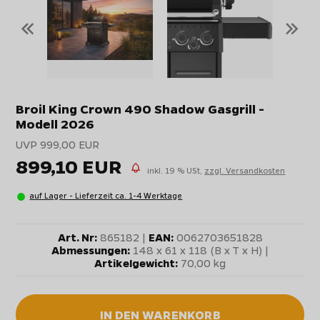
«
»
Broil King Crown 490 Shadow Gasgrill -
Modell 2026
UVP 999,00 EUR
899,10 EUR
inkl. 19 % USt,
zzgl. Versandkosten
auf Lager - Lieferzeit ca. 1-4 Werktage
Art. Nr:
865182 |
EAN:
0062703651828
Abmessungen:
148 x 61 x 118 (B x T x H) |
Artikelgewicht:
70,00 kg
IN DEN WARENKORB