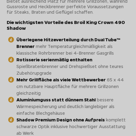
bietet ausreichend Platz für mehrere Grillzonen, während
Gussroste und Heckbrenner perfekte Voraussetzungen
für Steaks, Braten und Geflügel schaffen.
Die wichtigsten Vorteile des Broil King Crown 490
Shadow
Überlegene Hitzeverteilung durch Dual Tube™
Brenner
mehr Temperaturgleichmäßigkeit als
klassische Rohrbrenner bei 4-Brenner Gasgrills
Rotisserie serienmäßig enthalten
Spießbratenbrenner und Drehspießset ohne teures
Zubehörupgrade
Mehr Grillfläche als viele Wettbewerber
65 x 44
cm nutzbare Hauptfläche für mehrere Grillzonen
gleichzeitig
Aluminiumguss statt dünnem Stahl
bessere
Wärmespeicherung und deutlich langlebiger als
einfache Blechgehäuse
Shadow Premium Design ohne Aufpreis
komplett
schwarze Optik inklusive hochwertiger Ausstattung
ab Werk