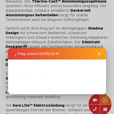
Bauweise. Das
Therma-Cast™ Aluminiumgussgehäuse
speichert Hitze effizient und ist besonders langlebig. Der
doppelwandige, schwarz-emaillierte
Deckel mit
Aluminiumguss Seitenteilen
sorgt für stabile
Temperaturen auch bei längeren Grillvorgängen.
Optisch setzt Broil King auf ein durchgängiges
Shadow
Design
mit schwarzem Bedienteil, schwarzen
Drehreglern und schwarz lackierten, beidseitig klappbaren
Seitenablagen inklusive Zubehörhaken. Der
Edelstahl
Deckelgriff
rundet den hochwertigen Gesamteindruck
ab.
Komfortabler Unterwagen und durchdachte
Details
Der
Cabinetunterwagen
bietet Platz für eine
11 kg
Gasflasche
, die sicher im Grill integriert wird. Zwei
schwarze Türen mit passenden schwarzen Griffen sorgen
für eine aufgeräumte Optik. Vier
feststellbare
Lenkrollen
ermöglichen einen sicheren Stand und
gleichzeitig maximale Mobilität.
Die
Sure Lite™ Elektrozündung
sorgt für ein
zuverlässiges Starten der Brenner. Schlauch und