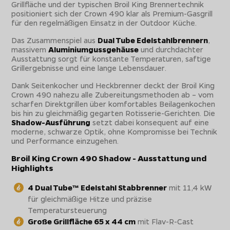
Grillfläche und der typischen Broil King Brennertechnik
positioniert sich der Crown 490 klar als Premium-Gasgrill
für den regelmäßigen Einsatz in der Outdoor Küche.
Das Zusammenspiel aus
Dual Tube Edelstahlbrennern
,
massivem
Aluminiumgussgehäuse
und durchdachter
Ausstattung sorgt für konstante Temperaturen, saftige
Grillergebnisse und eine lange Lebensdauer.
Dank Seitenkocher und Heckbrenner deckt der Broil King
Crown 490 nahezu alle Zubereitungsmethoden ab – vom
scharfen Direktgrillen über komfortables Beilagenkochen
bis hin zu gleichmäßig gegarten Rotisserie-Gerichten. Die
Shadow-Ausführung
setzt dabei konsequent auf eine
moderne, schwarze Optik, ohne Kompromisse bei Technik
und Performance einzugehen.
Broil King Crown 490 Shadow - Ausstattung und
Highlights
4 Dual Tube™ Edelstahl Stabbrenner
mit 11,4 kW
für gleichmäßige Hitze und präzise
Temperatursteuerung
Große Grillfläche 65 x 44 cm
mit Flav-R-Cast