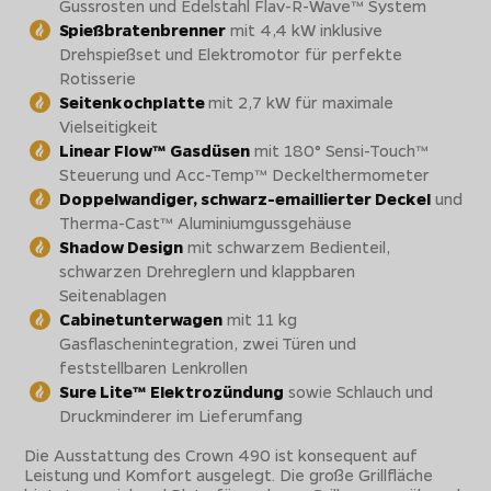
Gussrosten und Edelstahl Flav-R-Wave™ System
Spießbratenbrenner
mit 4,4 kW inklusive
Drehspießset und Elektromotor für perfekte
Rotisserie
Seitenkochplatte
mit 2,7 kW für maximale
Vielseitigkeit
Linear Flow™ Gasdüsen
mit 180° Sensi-Touch™
Steuerung und Acc-Temp™ Deckelthermometer
Doppelwandiger, schwarz-emaillierter Deckel
und
Therma-Cast™ Aluminiumgussgehäuse
Shadow Design
mit schwarzem Bedienteil,
schwarzen Drehreglern und klappbaren
Seitenablagen
Cabinetunterwagen
mit 11 kg
Gasflaschenintegration, zwei Türen und
feststellbaren Lenkrollen
Sure Lite™ Elektrozündung
sowie Schlauch und
Druckminderer im Lieferumfang
Die Ausstattung des Crown 490 ist konsequent auf
Leistung und Komfort ausgelegt. Die große Grillfläche