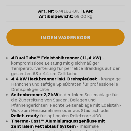
Art. Nr:
674182-BK |
EAN:
Artikelgewicht:
69,00 kg
IN DEN WARENKORB
4 Dual Tube™ Edelstahlbrenner (11,4 kW)
-
kompromisslose Leistung mit gleichmäßiger
Temperaturverteilung für perfekte Brandings auf der
gesamten 65 x 44 cm Grillfläche
4,4 kW Heckbrenner inkl. Drehspießset
- knusprige
Hähnchen und saftige Spießbraten für professionelle
Drehspießgerichte
Seitenbrenner 2,7 kW
in der linken Seitenablage für
die Zubereitung von Saucen, Beilagen und
Pfannengerichten. Rechte Seitenablage mit Edelstahl-
Wok zum Herausnehmen oder aus Staufach oder
Pellet-ready
für optionalen Pelletcore 400
Therma-Cast™ Aluminiumgussgehäuse mit
zentralem Fettablauf System
- maximale