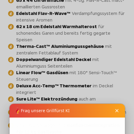
65 x 44 cm Grillfläche
mit 4-tlg. Flav-R-Cast matt-
emaillierten Gussrosten
Edelstahl Flav-R-Wave™
Verdampfungssystem für
intensive Aromen
62 x 18 cm Edelstahl Warmhalterost
für
schonendes Garen und bereits fertig gegarte
Speisen
Therma-Cast™ Aluminiumgussgehäuse
mit
zentralem Fettablauf System
Doppelwandiger Edelstahl Deckel
mit
Aluminiumguss Seitenteilen
Linear Flow™ Gasdüsen
mit 180° Sensi-Touch™
Steuerung
Deluxe Acc-Temp™ Thermometer
im Deckel
integriert
Sure Lite™ Elektrozündung
auch am
Spießbratenbrenner
Schwarze Bedienblende
mit schwarzen Drehreglern
und LED Drehreglerbeleuchtung
Cabinetunterwagen mit
Gasflaschenintegration
für 11 kg Gasflasche