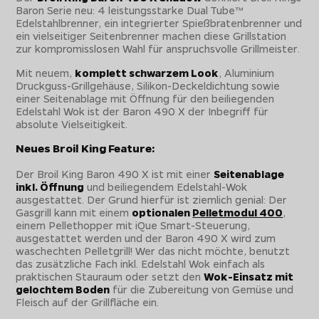
Baron Serie neu: 4 leistungsstarke Dual Tube™
Edelstahlbrenner, ein integrierter Spießbratenbrenner und
ein vielseitiger Seitenbrenner machen diese Grillstation
zur kompromisslosen Wahl für anspruchsvolle Grillmeister.
Mit neuem,
komplett schwarzem Look
, Aluminium
Druckguss-Grillgehäuse, Silikon-Deckeldichtung sowie
einer Seitenablage mit Öffnung für den beiliegenden
Edelstahl Wok ist der Baron 490 X der Inbegriff für
absolute Vielseitigkeit.
Neues Broil King Feature:
Der Broil King Baron 490 X ist mit einer
Seitenablage
inkl. Öffnung
und beiliegendem Edelstahl-Wok
ausgestattet. Der Grund hierfür ist ziemlich genial: Der
Gasgrill kann mit einem
optionalen
Pelletmodul 400
,
einem Pellethopper mit iQue Smart-Steuerung,
ausgestattet werden und der Baron 490 X wird zum
waschechten Pelletgrill! Wer das nicht möchte, benutzt
das zusätzliche Fach inkl. Edelstahl Wok einfach als
praktischen Stauraum oder setzt den
Wok-Einsatz mit
gelochtem Boden
für die Zubereitung von Gemüse und
Fleisch auf der Grillfläche ein.