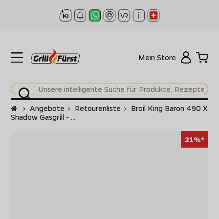
Mein Store
Startseite
>
Angebote
>
Retourenliste
>
Broil King Baron 490 X
Shadow Gasgrill - ...
21%*