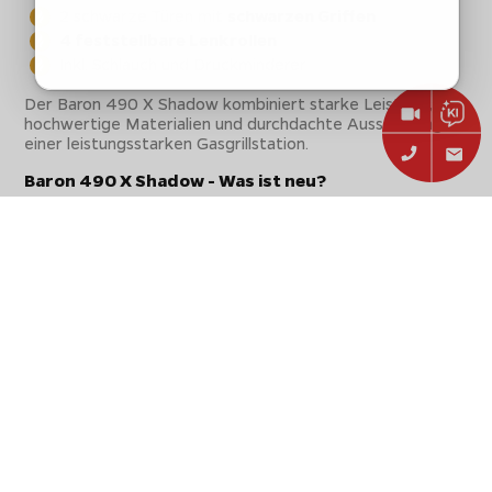
2 schwarze Türen mit
schwarzen Griffen
4 feststellbare Lenkrollen
Inkl. Schlauch und Druckminderer
Der Baron 490 X Shadow kombiniert starke Leistung,
hochwertige Materialien und durchdachte Ausstattung zu
einer leistungsstarken Gasgrillstation.
Baron 490 X Shadow - Was ist neu?
Das neue Modell präsentiert sich in der markanten
Black
Knight Beschichtung
und ersetzt die bisherige, glatte
Sable Black Optik. Überarbeitete
Drehregler mit
schwarzem Inlay
, schwarze Türgriffe sowie neue
LED-
Puck Lights
sorgen für ein modernes Erscheinungsbild
und bessere Funktionalität. Ergänzt wird das Update
durch eine neue
Silikon Deckeldichtung
, ein optimiertes
Aluminium Druckguss Grillgehäuse mit Untergehäuse
sowie ein
zentrales Fettablauf System
für noch
einfachere Reinigung und langlebige Performance. Auch
die Seitenablage mit Öffnung für einen optionalen
Pelletcore ist neu und bietet völlig neue, noch flexiblere
Zubereitungsmöglichkeiten.