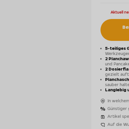
Aktuell ne
Be
5-teiliges 
Werkzeugen 
2 Plancha
und Pancak
2 Dosierfla
gezielt auf
Planchasc
sauber halt
Langlebig 
In welchem
Günstiger
Artikel spe
Auf die Wu