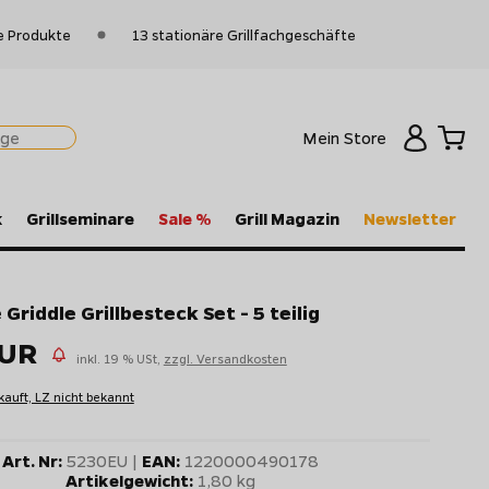
e Produkte
13 stationäre Grillfachgeschäfte
Mein Store
k
Grillseminare
Sale %
Grill Magazin
Newsletter
Griddle Grillbesteck Set - 5 teilig
EUR
inkl. 19 % USt,
zzgl. Versandkosten
kauft, LZ nicht bekannt
Art. Nr:
5230EU |
EAN:
1220000490178
Artikelgewicht:
1,80 kg