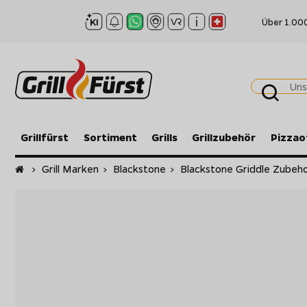
Über 1.00
Grillfürst
Sortiment
Grills
Grillzubehör
Pizzao
Startseite
>
Grill Marken
>
Blackstone
>
Blackstone Griddle Zubeh