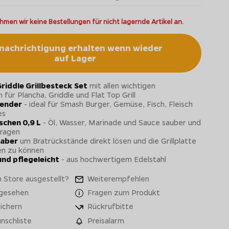
hmen wir keine Bestellungen für nicht lagernde Artikel an.
nachrichtigung erhalten wenn wieder
auf Lager
Griddle Grillbesteck Set
mit allen wichtigen
für Plancha, Griddle und Flat Top Grill
wender
- ideal für Smash Burger, Gemüse, Fisch, Fleisch
es
schen 0,9 L
- Öl, Wasser, Marinade und Sauce sauber und
tragen
haber
um Bratrückstände direkt lösen und die Grillplatte
en zu können
und pflegeleicht
- aus hochwertigem Edelstahl
 Store ausgestellt?
Weiterempfehlen
 gesehen
Fragen zum Produkt
ichern
Rückrufbitte
nschliste
Preisalarm