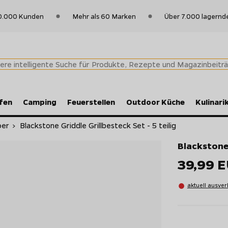
0.000 Kunden
Mehr als 60 Marken
Über 7.000 lagernd
fen
Camping
Feuerstellen
Outdoor Küche
Kulinari
oer
>
Blackstone Griddle Grillbesteck Set - 5 teilig
Blackstone 
39,99 
aktuell ausver