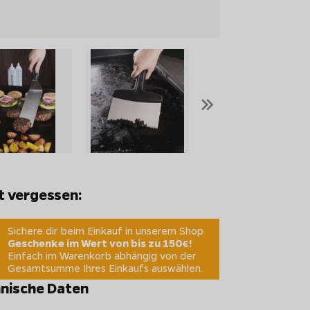
»
t vergessen:
Sichere dir beim Einkauf in unserem Shop
Geschenke im Wert von bis zu 150€!
Einfach im Warenkorb abhängig von der
Gesamtsumme Ihres Einkaufs auswählen.
nische Daten