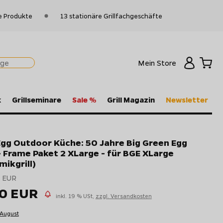
e Produkte
13 stationäre Grillfachgeschäfte
Mein Store
k
Grillseminare
Sale %
Grill Magazin
Newsletter
Egg Outdoor Küche: 50 Jahre Big Green Egg
- Frame Paket 2 XLarge - für BGE XLarge
ikgrill)
 EUR
80 EUR
inkl. 19 % USt,
zzgl. Versandkosten
 August