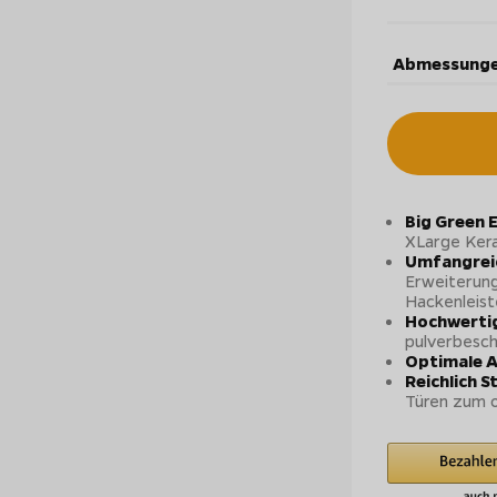
Abmessunge
Big Green
XLarge Kera
Umfangreic
Erweiterung
Hackenleist
Hochwertig
pulverbesch
Optimale 
Reichlich 
Türen zum o