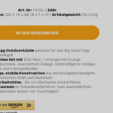
Art. Nr:
FP2XL |
EAN:
n:
152 x 76 x 88 (B x T x H) |
Artikelgewicht:
58,12 kg
IN DEN WARENKORB
 Egg Outdoorküche
passend für den Big Green Egg
mikgrill
hes Set mit
EGG Nest / Untergestell XLarge,
sschrank, Akazienholz-Einlage, Edelstahlgitter-Einlage,
e und 6 Schwenkrollen
e, stabile Konstruktion
aus witterungsbeständigem,
ichtetem Stahl und Aluminium
Arbeitshöhe
- 88 cm Oberkante Arbeitsfläche
Stauraum
im Schrankmodul hinter zwei wasserdichten
ptimalen Schutz vor Feuchtigkeit