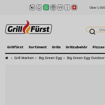
Über 1.00
Grillfürst
Sortiment
Grills
Grillzubehör
Pizzao
Startseite
>
Grill Marken
>
Big Green Egg
>
Big Green Egg Outdoo