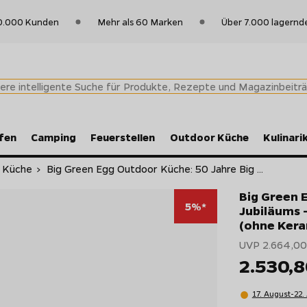
0.000 Kunden
Mehr als 60 Marken
Über 7.000 lagernd
fen
Camping
Feuerstellen
Outdoor Küche
Kulinari
r Küche
>
Big Green Egg Outdoor Küche: 50 Jahre Big ...
Big Green 
5%*
Jubiläums 
(ohne Keram
UVP 2.664,00
2.530,
17. August-22.