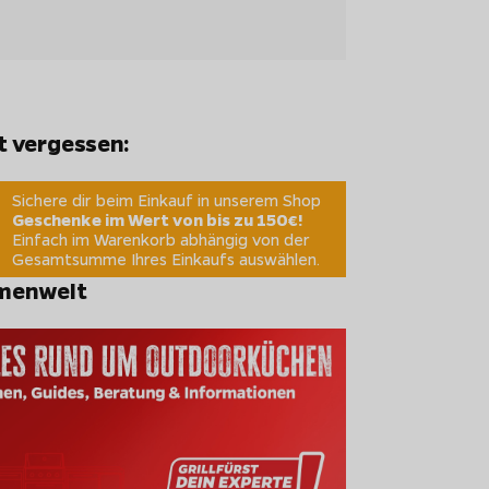
t vergessen:
Sichere dir beim Einkauf in unserem Shop
Geschenke im Wert von bis zu 150€!
Einfach im Warenkorb abhängig von der
Gesamtsumme Ihres Einkaufs auswählen.
menwelt