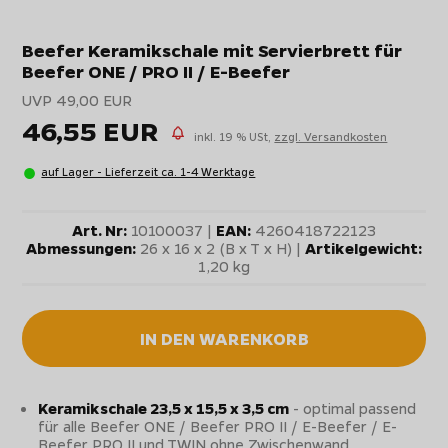
Beefer Keramikschale mit Servierbrett für
Beefer ONE / PRO II / E-Beefer
UVP 49,00 EUR
46,55 EUR
inkl. 19 % USt,
zzgl. Versandkosten
auf Lager - Lieferzeit ca. 1-4 Werktage
Art. Nr:
10100037 |
EAN:
4260418722123
Abmessungen:
26 x 16 x 2 (B x T x H) |
Artikelgewicht:
1,20 kg
IN DEN WARENKORB
Keramikschale 23,5 x 15,5 x 3,5 cm
- optimal passend
für alle Beefer ONE / Beefer PRO II / E-Beefer / E-
Beefer PRO II und TWIN ohne Zwischenwand