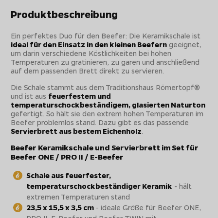
Produktbeschreibung
Ein perfektes Duo für den Beefer: Die Keramikschale ist
ideal für den Einsatz in den kleinen Beefern
geeignet,
um darin verschiedene Köstlichkeiten bei hohen
Temperaturen zu gratinieren, zu garen und anschließend
auf dem passenden Brett direkt zu servieren.
Die Schale stammt aus dem Traditionshaus Römertopf®
und ist aus
feuerfestem und
temperaturschockbeständigem, glasierten Naturton
gefertigt. So hält sie den extrem hohen Temperaturen im
Beefer problemlos stand. Dazu gibt es das passende
Servierbrett aus bestem Eichenholz
.
Beefer Keramikschale und Servierbrett im Set für
Beefer ONE / PRO II / E-Beefer
Schale aus feuerfester,
temperaturschockbeständiger Keramik
- hält
extremen Temperaturen stand
23,5 x 15,5 x 3,5 cm
- ideale Größe für Beefer ONE,
PRO II, E-Beefer und Beefer TWIN mit