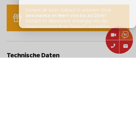
Sichere dir beim Einkauf in unserem Shop
Geschenke im Wert von bis zu 150€!
Einfach im Warenkorb abhängig von der
Gesamtsumme Ihres Einkaufs auswählen.
Technische Daten
Stammdaten
Hersteller:
Beefer
Beefer Keramikschale mit
Artikelbezeichnung:
Servierbrett für Beefer ONE
/ PRO II / E-Beefer
Artikelnummer:
10100037