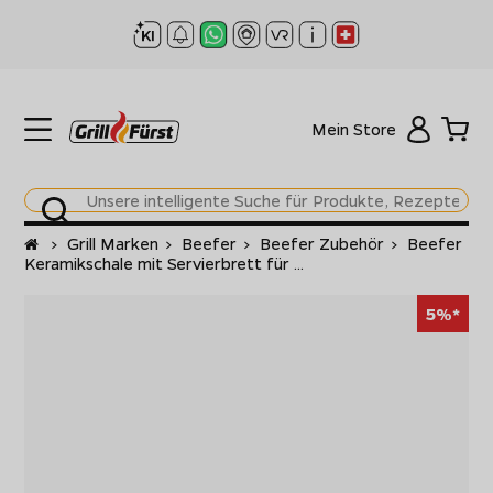
Mein Store
Startseite
>
Grill Marken
>
Beefer
>
Beefer Zubehör
>
Beefer
Keramikschale mit Servierbrett für ...
5%*