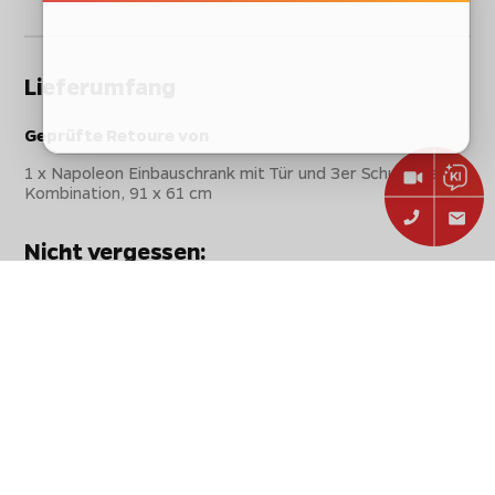
Lieferumfang
Geprüfte Retoure von
1 x Napoleon Einbauschrank mit Tür und 3er Schubladen
Kombination, 91 x 61 cm
Nicht vergessen:
Sichere dir beim Einkauf in unserem Shop
Geschenke im Wert von bis zu 150€!
Einfach im Warenkorb abhängig von der
Gesamtsumme Ihres Einkaufs auswählen.
Technische Daten