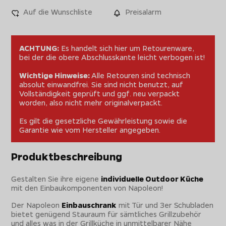
Auf die Wunschliste
Preisalarm
ACHTUNG:
Es handelt sich hier um Retourenware,
bei der die obere Abschlusskante leicht verbogen ist!
Wichtige Hinweise:
Alle Retouren sind technisch
absolut einwandfrei. Sie sind nicht benutzt, auf
Vollständigkeit geprüft und ggf. neu verpackt
worden, also nicht mehr originalverpackt.
Es gilt die gesetzliche Gewährleistung sowie die
Garantie wie vom Hersteller angegeben.
Produktbeschreibung
Gestalten Sie ihre eigene
individuelle Outdoor Küche
mit den Einbaukomponenten von Napoleon!
Der Napoleon
Einbauschrank
mit Tür und 3er Schubladen
bietet genügend Stauraum für sämtliches Grillzubehör
und alles was in der Grillküche in unmittelbarer Nähe