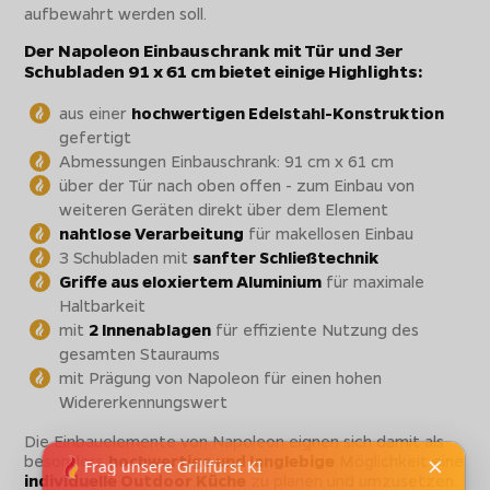
aufbewahrt werden soll.
Der Napoleon Einbauschrank mit Tür und 3er
Schubladen 91 x 61 cm bietet einige Highlights:
aus einer
hochwertigen Edelstahl-Konstruktion
gefertigt
Abmessungen Einbauschrank: 91 cm x 61 cm
über der Tür nach oben offen - zum Einbau von
weiteren Geräten direkt über dem Element
nahtlose Verarbeitung
für makellosen Einbau
3 Schubladen mit
sanfter Schließtechnik
Griffe aus eloxiertem Aluminium
für maximale
Haltbarkeit
mit
2 Innenablagen
für effiziente Nutzung des
gesamten Stauraums
mit Prägung von Napoleon für einen hohen
Widererkennungswert
Die Einbauelemente von Napoleon eignen sich damit als
besonders
hochwertige und langlebige
Möglichkeit eine
individuelle Outdoor Küche
zu planen und umzusetzen.