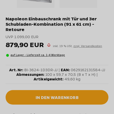
Napoleon Einbauschrank mit Tür und 3er
Schubladen-Kombination (91 x 61 cm) -
Retoure
UVP 1.099,00 EUR
879,90 EUR
inkl. 19 % USt,
zzgl. Versandkosten
auf Lager - Lieferzeit ca. 1-4 Werktage
Art. Nr:
BI-3624-1D3DR-JJ |
EAN:
0629162131584-JJ
Abmessungen:
100 x 59,7 x 70,5 (B x T x H) |
Artikelgewicht:
49,60 kg
IN DEN WARENKORB