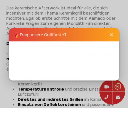
Das keramische Afterwork ist ideal für alle, die sich
intensiver mit dem Thema Keramikgrill beschäftigen
möchten. Egal ob erste Schritte mit dem Kamado oder
konkrete Fragen zum eigenen Monolith - im direkten
Austausch mit den Experten entstehen viele wertvolle
Aha-Momente.
Das lernst du im Keramikgrill Seminar
Im Mittelpunkt des Kurses steht der
richtige Umgang
mit dem Keramikgrill
. Sie lernen die wichtigsten
Grundlagen, mit denen sich ein Monolith sicher und
effizient betreiben lässt.
Richtiges Anzünden und Aufheizen
des Monolith
Keramikgrills
Temperaturkontrolle
und präzise Einstellung der
Luftzufuhr
Direktes und indirektes Grillen
im Kamado
Einsatz von Deflektorsteinen
und passendem
Zubehör
Auswahl der richtigen Holzkohle
für keramische
Grills
Reinigung und Pflege
des Keramikgrills