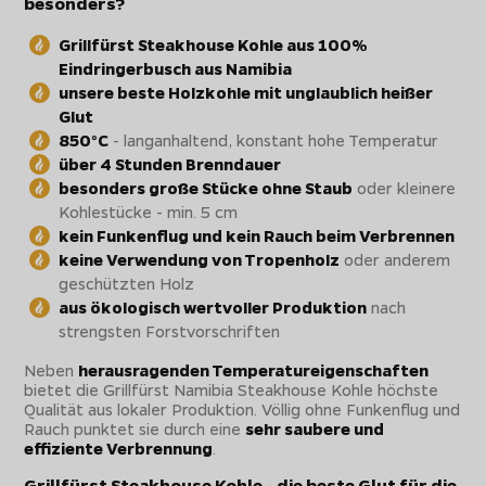
besonders?
Grillfürst Steakhouse Kohle aus 100%
Eindringerbusch aus Namibia
unsere beste Holzkohle mit unglaublich heißer
Glut
850°C
- langanhaltend, konstant hohe Temperatur
über 4 Stunden Brenndauer
besonders große Stücke ohne Staub
oder kleinere
Kohlestücke - min. 5 cm
kein Funkenflug und kein Rauch beim Verbrennen
keine Verwendung von Tropenholz
oder anderem
geschützten Holz
aus ökologisch wertvoller Produktion
nach
strengsten Forstvorschriften
Neben
herausragenden Temperatureigenschaften
bietet die Grillfürst Namibia Steakhouse Kohle höchste
Qualität aus lokaler Produktion. Völlig ohne Funkenflug und
Rauch punktet sie durch eine
sehr saubere und
effiziente Verbrennung
.
Grillfürst Steakhouse Kohle - die beste Glut für die