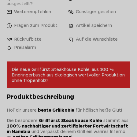
ausgestellt?
Weiterempfehlen
Günstiger gesehen
Fragen zum Produkt
Artikel speichern
Rückrufbitte
Auf die Wunschliste
Preisalarm
Die neue Grillfürst Steakhouse Kohle: aus 100 %
Eindringerbusch aus ökologisch wertvoller Produktion
ohne Tropenholz!
Produktbeschreibung
Hol' dir unsere
beste Grillkohle
für höllisch heiße Glut!
Die besondere
Grillfürst Steakhouse Kohle
stammt aus
100% nachhaltiger und zertifizierter Fortwirtschaft
in Namibia
und verpasst deinem Grill ein wahres Inferno
an
satten Grilltemperaturen
!