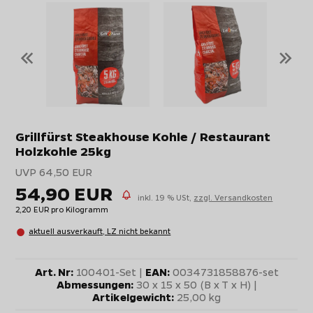
«
»
Grillfürst Steakhouse Kohle / Restaurant
Holzkohle 25kg
UVP 64,50 EUR
54,90 EUR
inkl. 19 % USt,
zzgl. Versandkosten
2,20 EUR pro Kilogramm
aktuell ausverkauft, LZ nicht bekannt
Art. Nr:
100401-Set |
EAN:
0034731858876-set
Abmessungen:
30 x 15 x 50 (B x T x H) |
Artikelgewicht:
25,00 kg