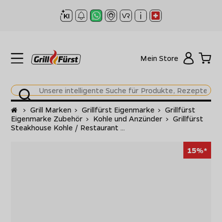
Mein Store
Startseite
>
Grill Marken
>
Grillfürst Eigenmarke
>
Grillfürst
Eigenmarke Zubehör
>
Kohle und Anzünder
>
Grillfürst
Steakhouse Kohle / Restaurant ...
15%*