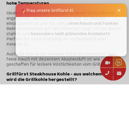
hohe Temperaturen
.
Idealerweise wird die Holzkohle in einem Anzündkamin
angezündet, wodurch sie bereits nach 10 Minuten
einsatzbereit ist und das völlig
ohne Rauch und Funken
.
Beim Ausschütten auf den Kohlerost zeigt sich ein enorm
starkes und
besonders heiß glühendes Kohlebett
.
Perfekt für satte Brandings im Holzkohlegrill oder
Keramik-Ei.
Auch das Aroma der Namibia-Kohle ist besonders: Der
feine Rauch mit dezentem Akazienduft ist wie
geschaffen für leckere Köstlichkeiten vom Grill.
Grillfürst Steakhouse Kohle - aus welchem Holz
wird die Grillkohle hergestellt?