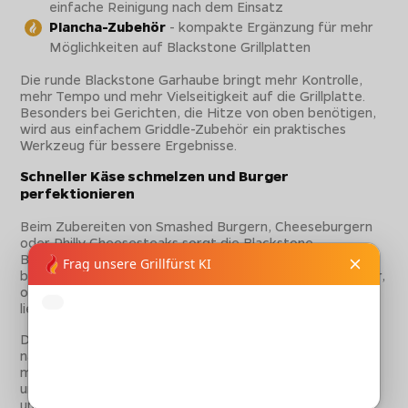
einfache Reinigung nach dem Einsatz
Plancha-Zubehör
- kompakte Ergänzung für mehr
Möglichkeiten auf Blackstone Grillplatten
Die runde Blackstone Garhaube bringt mehr Kontrolle,
mehr Tempo und mehr Vielseitigkeit auf die Grillplatte.
Besonders bei Gerichten, die Hitze von oben benötigen,
wird aus einfachem Griddle-Zubehör ein praktisches
Werkzeug für bessere Ergebnisse.
Schneller Käse schmelzen und Burger
perfektionieren
Beim Zubereiten von Smashed Burgern, Cheeseburgern
oder Philly Cheesesteaks sorgt die Blackstone
Burgerglocke dafür, dass Hitze gezielt unter der Haube
bleibt. Käse schmilzt dadurch schneller und gleichmäßiger,
ohne dass das Patty unnötig lange auf der Grillplatte
liegen muss.
Das ist besonders praktisch, wenn mehrere Burger
nacheinander vorbereitet werden oder der Belag sauber
mit dem heißen Grillgut verschmelzen soll. Die Garhaube
unterstützt eine cremige Oberfläche, während Fleisch
und Brötchen auf dem Griddle weiter Röstaromen