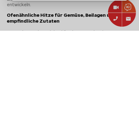
entwickeln.
Ofenähnliche Hitze für Gemüse, Beilagen und
empfindliche Zutaten
Unter der runden Edelstahlhaube entsteht eine
geschlossene Hitzezone, die Zutaten von mehreren
Seiten gart. Gemüse bleibt dadurch saftiger, Beilagen
werden gleichmäßiger erhitzt und die Garzeit kann
spürbar verkürzt werden.
Gerade bei Paprika, Zwiebeln, Pilzen, Kartoffelstücken
oder vorbereiteten Sandwiches bietet die Garhaube
einen klaren Vorteil gegenüber reinem Braten auf der
offenen Platte. Die Hitze wirkt konzentrierter und
kontrollierter.
Edelstahl, Spritzschutz und einfaches Handling
Die Konstruktion aus Edelstahl macht die Blackstone
Garhaube widerstandsfähig gegen Hitze und geeignet für
den regelmäßigen Einsatz auf der Grillplatte. Gleichzeitig
hilft die Haube dabei, Fettspritzer beim Braten zu
reduzieren und den Arbeitsbereich sauberer zu halten.