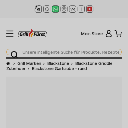
Mein Store
Startseite
>
Grill Marken
>
Blackstone
>
Blackstone Griddle
Zubehoer
>
Blackstone Garhaube - rund