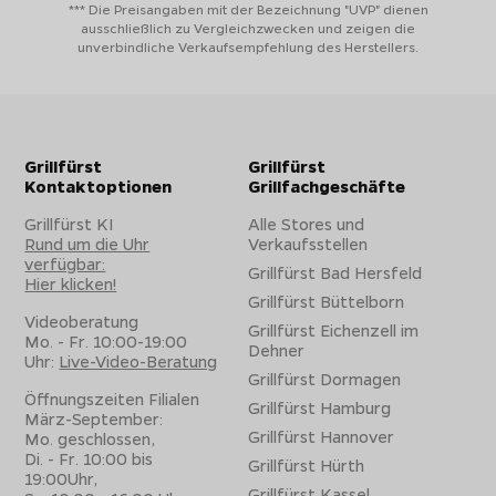
*** Die Preisangaben mit der Bezeichnung "UVP" dienen
ausschließlich zu Vergleichzwecken und zeigen die
unverbindliche Verkaufsempfehlung des Herstellers.
Grillfürst
Grillfürst
Kontaktoptionen
Grillfachgeschäfte
Grillfürst KI
Alle Stores und
Rund um die Uhr
Verkaufsstellen
verfügbar:
Grillfürst Bad Hersfeld
Hier klicken!
Grillfürst Büttelborn
Videoberatung
Grillfürst Eichenzell im
Mo. - Fr. 10:00-19:00
Dehner
Uhr:
Live-Video-Beratung
Grillfürst Dormagen
Öffnungszeiten Filialen
Grillfürst Hamburg
März-September:
Grillfürst Hannover
Mo. geschlossen,
Di. - Fr. 10:00 bis
Grillfürst Hürth
19:00Uhr,
Grillfürst Kassel