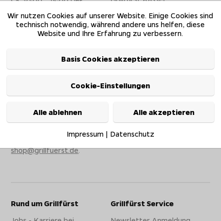
Sa. 10:00 - 16:00 Uhr
Oktober-Februar:
Grillfürst Luzern
Wir nutzen Cookies auf unserer Website. Einige Cookies sind
Mo. geschlossen,
technisch notwendig, während andere uns helfen, diese
Grillfürst München
Di. - Fr. 10:00 bis
Website und Ihre Erfahrung zu verbessern.
18:00Uhr,
Grillfürst Osnabrück
Sa. 10:00 - 16:00 Uhr
Grillfürst Senden
Basis Cookies akzeptieren
Napoleon Support
Grillfürst Singen
Rund um die Uhr
verfügbar:
Cookie-Einstellungen
Hier klicken!
Tel. & E-Mail
Alle ablehnen
Alle akzeptieren
Kundenservice
Mo. - Sa. 08:30 - 18:00
Uhr:
Impressum
|
Datenschutz
06621 / 4320900
oder
shop@grillfuerst.de
.
Rund um Grillfürst
Grillfürst Service
Jobs - Karriere bei
Newsletter Anmeldung