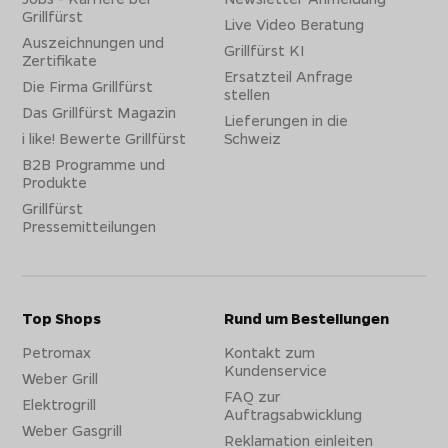
Grillfürst
Live Video Beratung
Auszeichnungen und
Grillfürst KI
Zertifikate
Ersatzteil Anfrage
Die Firma Grillfürst
stellen
Das Grillfürst Magazin
Lieferungen in die
i like! Bewerte Grillfürst
Schweiz
B2B Programme und
Produkte
Grillfürst
Pressemitteilungen
Top Shops
Rund um Bestellungen
Petromax
Kontakt zum
Kundenservice
Weber Grill
FAQ zur
Elektrogrill
Auftragsabwicklung
Weber Gasgrill
Reklamation einleiten