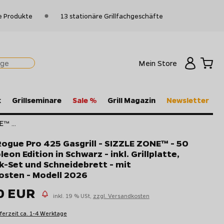
e Produkte
13 stationäre Grillfachgeschäfte
Mein Store
k
Grillseminare
Sale %
Grill Magazin
Newsletter
™ ...
ogue Pro 425 Gasgrill - SIZZLE ZONE™ - 50
eon Edition in Schwarz - inkl. Grillplatte,
ck-Set und Schneidebrett - mit
osten - Modell 2026
0 EUR
inkl. 19 % USt,
zzgl. Versandkosten
eferzeit ca. 1-4 Werktage