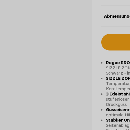
Abmessung
Rogue PRO 
SIZZLE ZONE
Schwarz - i
SIZZLE ZON
Temperature
Kerntemper
3 Edelstah
stufenloser
Druckguss
Gusseisen
optimale Hi
Stabiler U
Seitenabla