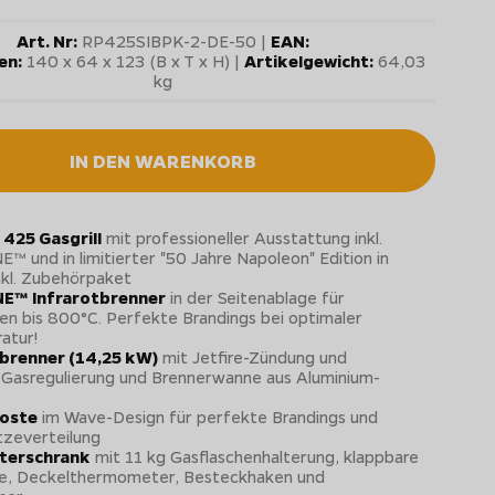
Art. Nr:
RP425SIBPK-2-DE-50 |
EAN:
en:
140 x 64 x 123 (B x T x H) |
Artikelgewicht:
64,03
kg
IN DEN WARENKORB
425 Gasgrill
mit professioneller Ausstattung inkl.
™ und in limitierter "50 Jahre Napoleon" Edition in
nkl. Zubehörpaket
E™ Infrarotbrenner
in der Seitenablage für
n bis 800°C. Perfekte Brandings bei optimaler
atur!
lbrenner (14,25 kW)
mit Jetfire-Zündung und
 Gasregulierung und Brennerwanne aus Aluminium-
roste
im Wave-Design für perfekte Brandings und
tzeverteilung
nterschrank
mit 11 kg Gasflaschenhalterung, klappbare
ge, Deckelthermometer, Besteckhaken und