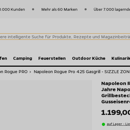
0.000 Kunden
Mehr als 60 Marken
Über 7.000 lagernd
fen
Camping
Feuerstellen
Outdoor Küche
Kulinari
on Rogue PRO
>
Napoleon Rogue Pro 425 Gasgrill - SIZZLE ZONE
Napoleon R
Jahre Napol
Grillbeste
Gusseisenr
1.199,0
auf Lager - Li