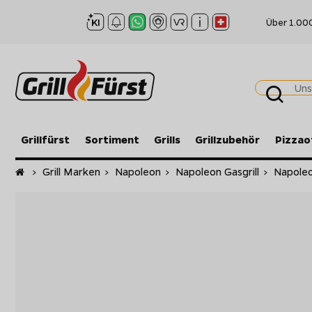
Über 1.00
Grillfürst
Sortiment
Grills
Grillzubehör
Pizzao
Startseite
>
Grill Marken
>
Napoleon
>
Napoleon Gasgrill
>
Napole